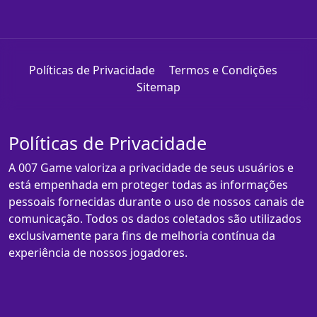
Políticas de Privacidade
Termos e Condições
Sitemap
Políticas de Privacidade
A 007 Game valoriza a privacidade de seus usuários e
está empenhada em proteger todas as informações
pessoais fornecidas durante o uso de nossos canais de
comunicação. Todos os dados coletados são utilizados
exclusivamente para fins de melhoria contínua da
experiência de nossos jogadores.