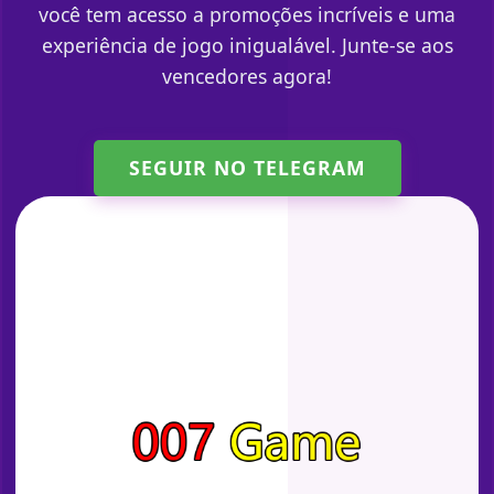
você tem acesso a promoções incríveis e uma
experiência de jogo inigualável. Junte-se aos
vencedores agora!
SEGUIR NO TELEGRAM