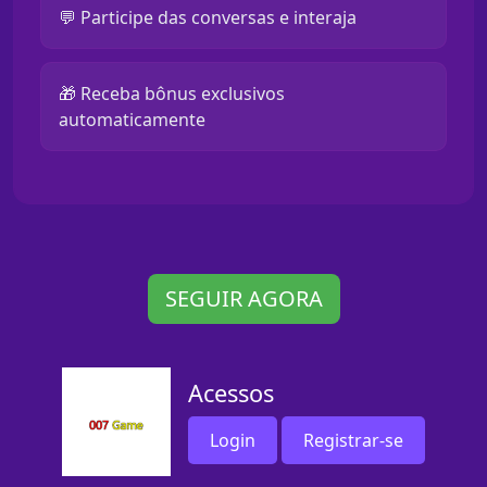
💬 Participe das conversas e interaja
🎁 Receba bônus exclusivos
automaticamente
SEGUIR AGORA
Acessos
Login
Registrar-se