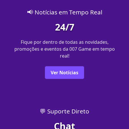
📢 Notícias em Tempo Real
24/7
Fique por dentro de todas as novidades,
promoções e eventos da 007 Game em tempo
real!
Ver Notícias
💬 Suporte Direto
Chat