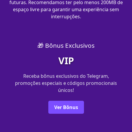
futuras. Recomendamos ter pelo menos 200MB de
espaço livre para garantir uma experiência sem
interrupções.
🎁 Bônus Exclusivos
VIP
Receba bônus exclusivos do Telegram,
promoções especiais e códigos promocionais
únicos!
Ver Bônus