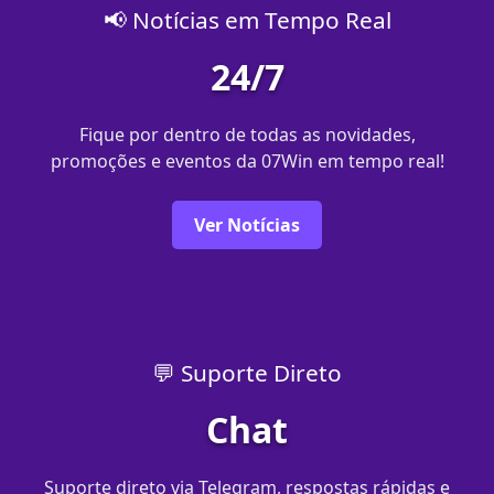
📢 Notícias em Tempo Real
24/7
Fique por dentro de todas as novidades,
promoções e eventos da 07Win em tempo real!
Ver Notícias
💬 Suporte Direto
Chat
Suporte direto via Telegram, respostas rápidas e