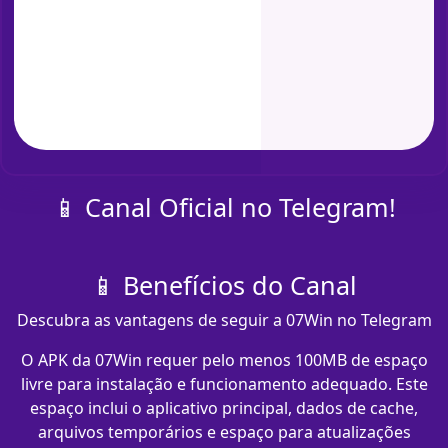
📱 Canal Oficial no Telegram!
📱 Benefícios do Canal
Descubra as vantagens de seguir a 07Win no Telegram
O APK da 07Win requer pelo menos 100MB de espaço
livre para instalação e funcionamento adequado. Este
espaço inclui o aplicativo principal, dados de cache,
arquivos temporários e espaço para atualizações