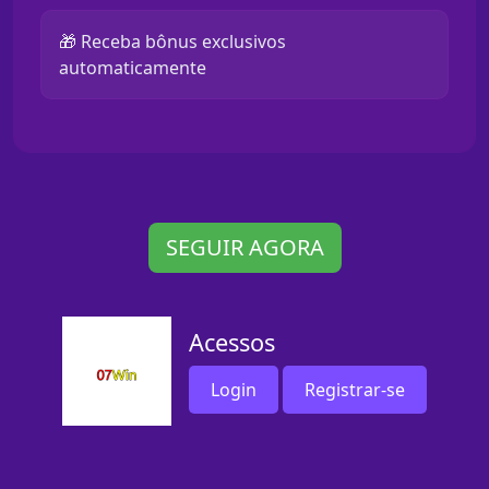
🎁 Receba bônus exclusivos
automaticamente
SEGUIR AGORA
Acessos
Login
Registrar-se