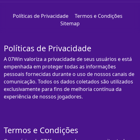
Políticas de Privacidade
Termos e Condições
Sitemap
Políticas de Privacidade
A 07Win valoriza a privacidade de seus usuários e está
empenhada em proteger todas as informações
pessoais fornecidas durante o uso de nossos canais de
comunicação. Todos os dados coletados são utilizados
exclusivamente para fins de melhoria contínua da
experiência de nossos jogadores.
Termos e Condições