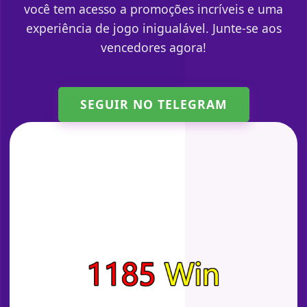
você tem acesso a promoções incríveis e uma
experiência de jogo inigualável. Junte-se aos
vencedores agora!
SEGUIR NO TELEGRAM