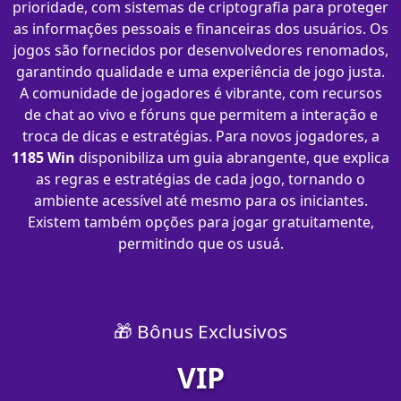
prioridade, com sistemas de criptografia para proteger
as informações pessoais e financeiras dos usuários. Os
jogos são fornecidos por desenvolvedores renomados,
garantindo qualidade e uma experiência de jogo justa.
A comunidade de jogadores é vibrante, com recursos
de chat ao vivo e fóruns que permitem a interação e
troca de dicas e estratégias. Para novos jogadores, a
1185 Win
disponibiliza um guia abrangente, que explica
as regras e estratégias de cada jogo, tornando o
ambiente acessível até mesmo para os iniciantes.
Existem também opções para jogar gratuitamente,
permitindo que os usuá.
🎁 Bônus Exclusivos
VIP