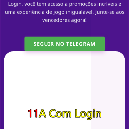
Login, você tem acesso a promoções incríveis e
uma experiência de jogo inigualável. Junte-se aos
vencedores agora!
SEGUIR NO TELEGRAM