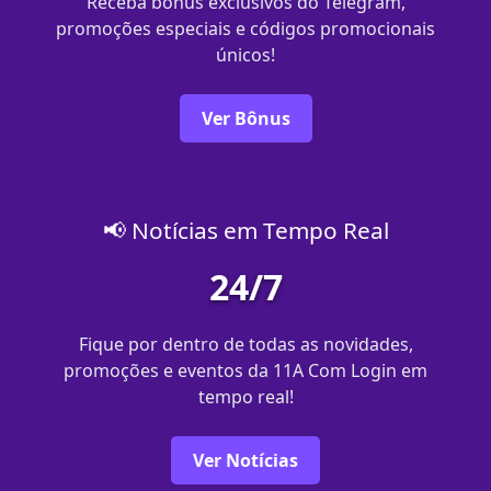
Receba bônus exclusivos do Telegram,
promoções especiais e códigos promocionais
únicos!
Ver Bônus
📢 Notícias em Tempo Real
24/7
Fique por dentro de todas as novidades,
promoções e eventos da 11A Com Login em
tempo real!
Ver Notícias