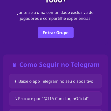
Junte-se a uma comunidade exclusiva de
jogadores e compartilhe experiências!
Entrar Grupo
📱 Como Seguir no Telegram
📱 Baixe o app Telegram no seu dispositivo
🔍 Procure por "@11A Com LoginOficial"