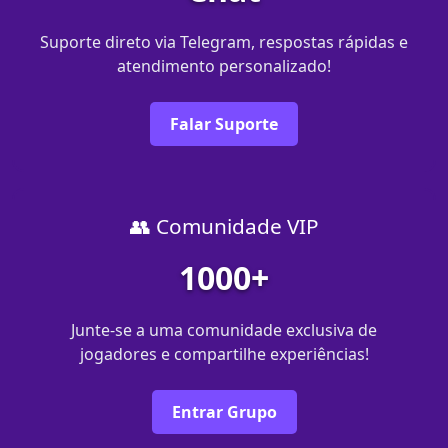
Suporte direto via Telegram, respostas rápidas e
atendimento personalizado!
Falar Suporte
👥 Comunidade VIP
1000+
Junte-se a uma comunidade exclusiva de
jogadores e compartilhe experiências!
Entrar Grupo