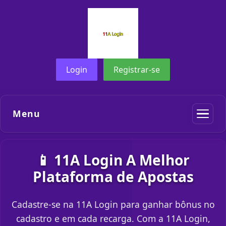
Login
Registrar-se
Menu
📱 11A Login A Melhor
Plataforma de Apostas
Cadastre-se na 11A Login para ganhar bônus no
cadastro e em cada recarga. Com a 11A Login,