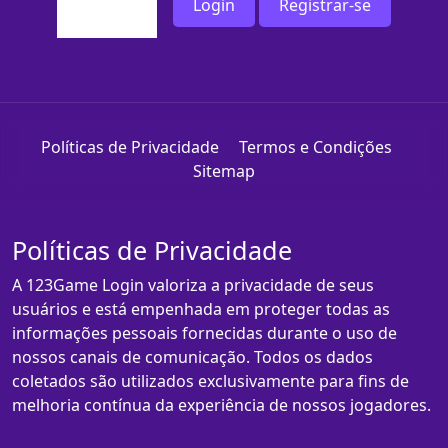
Login
Registrar-se
Políticas de Privacidade
Termos e Condições
Sitemap
Políticas de Privacidade
A 123Game Login valoriza a privacidade de seus
usuários e está empenhada em proteger todas as
informações pessoais fornecidas durante o uso de
nossos canais de comunicação. Todos os dados
coletados são utilizados exclusivamente para fins de
melhoria contínua da experiência de nossos jogadores.