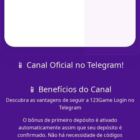
📱 Canal Oficial no Telegram!
📱 Benefícios do Canal
Descubra as vantagens de seguir a 123Game Login no
Telegram
O bônus de primeiro depósito é ativado
automaticamente assim que seu depósito é
confirmado. Não há necessidade de códigos