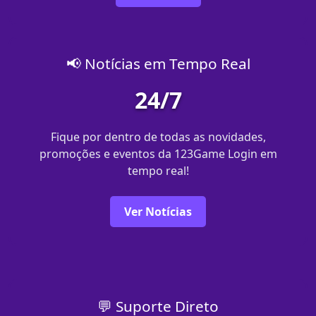
📢 Notícias em Tempo Real
24/7
Fique por dentro de todas as novidades,
promoções e eventos da 123Game Login em
tempo real!
Ver Notícias
💬 Suporte Direto