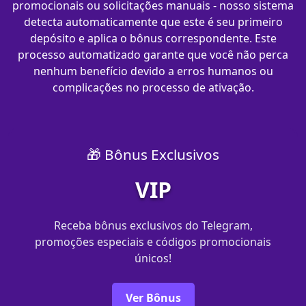
promocionais ou solicitações manuais - nosso sistema
detecta automaticamente que este é seu primeiro
depósito e aplica o bônus correspondente. Este
processo automatizado garante que você não perca
nenhum benefício devido a erros humanos ou
complicações no processo de ativação.
🎁 Bônus Exclusivos
VIP
Receba bônus exclusivos do Telegram,
promoções especiais e códigos promocionais
únicos!
Ver Bônus