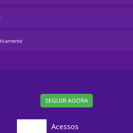
a
aticamente
SEGUIR AGORA
Acessos