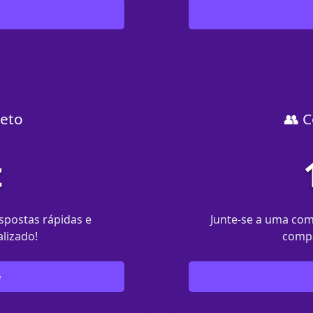
reto
👥 
t
espostas rápidas e
Junte-se a uma com
lizado!
compa
e