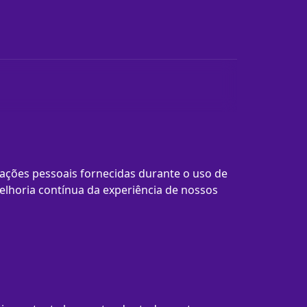
ações pessoais fornecidas durante o uso de
elhoria contínua da experiência de nossos