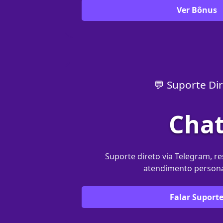
Ver Bônus
💬 Suporte Di
Cha
Suporte direto via Telegram, r
atendimento persona
Falar Suport