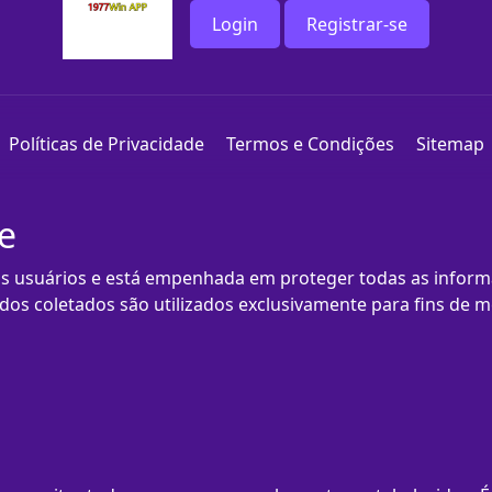
Login
Registrar-se
Políticas de Privacidade
Termos e Condições
Sitemap
de
eus usuários e está empenhada em proteger todas as inform
os coletados são utilizados exclusivamente para fins de m