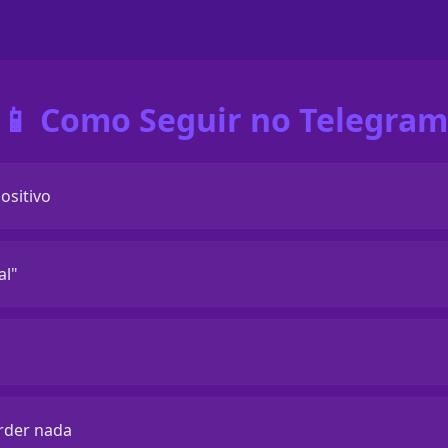
📱 Como Seguir no Telegram
ositivo
al"
erder nada