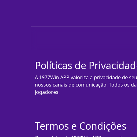
Políticas de Privacida
A 1977Win APP valoriza a privacidade de s
nossos canais de comunicação. Todos os dad
jogadores.
Termos e Condições