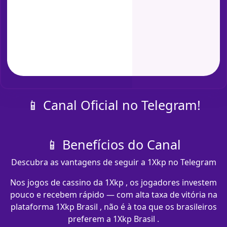
📱 Canal Oficial no Telegram!
📱 Benefícios do Canal
Descubra as vantagens de seguir a 1Xkp no Telegram
Nos jogos de cassino da 1Xkp , os jogadores investem
pouco e recebem rápido — com alta taxa de vitória na
plataforma 1Xkp Brasil , não é à toa que os brasileiros
preferem a 1Xkp Brasil .