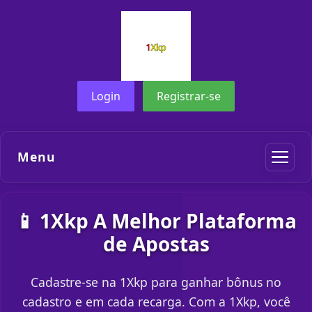
Login
Registrar-se
Menu
📱 1Xkp A Melhor Plataforma
de Apostas
Cadastre-se na 1Xkp para ganhar bônus no
cadastro e em cada recarga. Com a 1Xkp, você