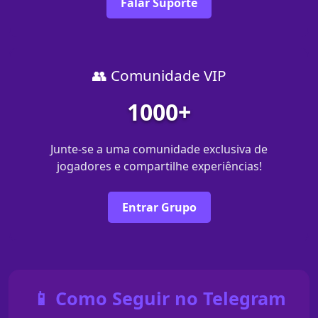
Falar Suporte
👥 Comunidade VIP
1000+
Junte-se a uma comunidade exclusiva de
jogadores e compartilhe experiências!
Entrar Grupo
📱 Como Seguir no Telegram