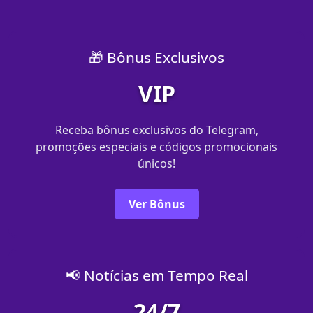
🎁 Bônus Exclusivos
VIP
Receba bônus exclusivos do Telegram,
promoções especiais e códigos promocionais
únicos!
Ver Bônus
📢 Notícias em Tempo Real
24/7