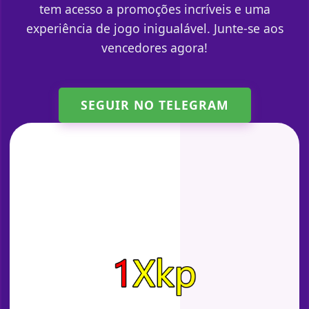
tem acesso a promoções incríveis e uma
experiência de jogo inigualável. Junte-se aos
vencedores agora!
SEGUIR NO TELEGRAM