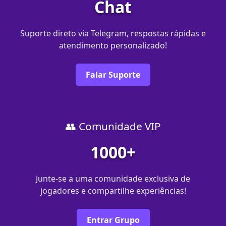
Chat
Suporte direto via Telegram, respostas rápidas e
atendimento personalizado!
Falar Suporte
👥 Comunidade VIP
1000+
Junte-se a uma comunidade exclusiva de
jogadores e compartilhe experiências!
Entrar Grupo