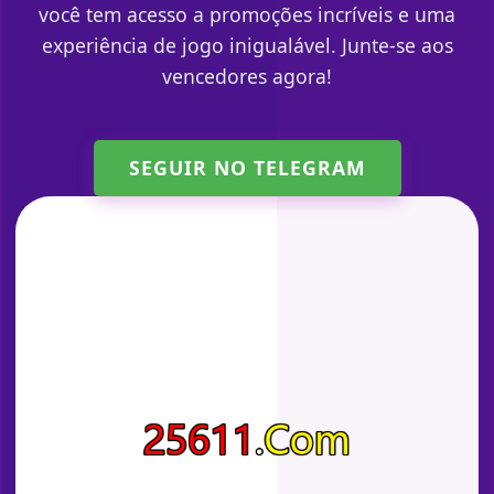
você tem acesso a promoções incríveis e uma
experiência de jogo inigualável. Junte-se aos
vencedores agora!
SEGUIR NO TELEGRAM