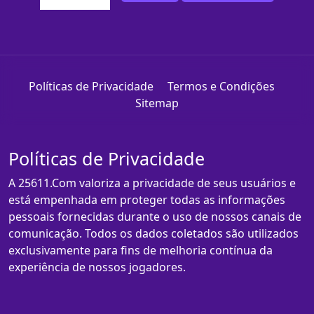
Políticas de Privacidade
Termos e Condições
Sitemap
Políticas de Privacidade
A 25611.Com valoriza a privacidade de seus usuários e
está empenhada em proteger todas as informações
pessoais fornecidas durante o uso de nossos canais de
comunicação. Todos os dados coletados são utilizados
exclusivamente para fins de melhoria contínua da
experiência de nossos jogadores.