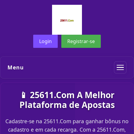
Login
Registrar-se
Menu
📱 25611.Com A Melhor
Plataforma de Apostas
Cadastre-se na 25611.Com para ganhar bônus no
cadastro e em cada recarga. Com a 25611.Com,