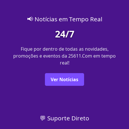
📢 Notícias em Tempo Real
24/7
Fique por dentro de todas as novidades,
promoções e eventos da 25611.Com em tempo
real!
Ver Notícias
💬 Suporte Direto