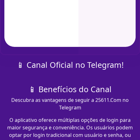
📱 Canal Oficial no Telegram!
📱 Benefícios do Canal
Descubra as vantagens de seguir a 25611.Com no
Telegram
O aplicativo oferece múltiplas opções de login para
maior segurança e conveniência. Os usuários podem
optar por login tradicional com usuário e senha, ou