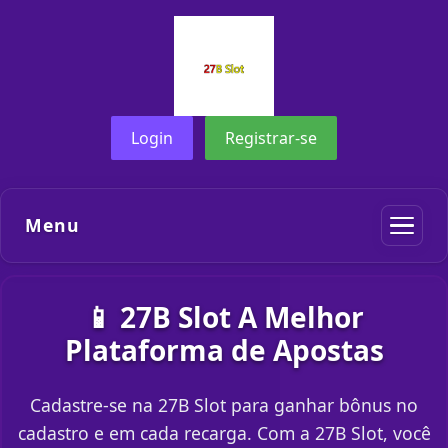
Login
Registrar-se
Menu
📱 27B Slot A Melhor
Plataforma de Apostas
Cadastre-se na 27B Slot para ganhar bônus no
cadastro e em cada recarga. Com a 27B Slot, você