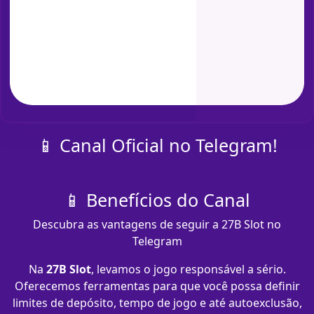
📱 Canal Oficial no Telegram!
📱 Benefícios do Canal
Descubra as vantagens de seguir a 27B Slot no
Telegram
Na
27B Slot
, levamos o jogo responsável a sério.
Oferecemos ferramentas para que você possa definir
limites de depósito, tempo de jogo e até autoexclusão,