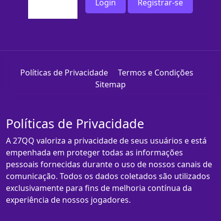
Login
Registrar-se
Políticas de Privacidade
Termos e Condições
Sitemap
Políticas de Privacidade
A 27QQ valoriza a privacidade de seus usuários e está
empenhada em proteger todas as informações
pessoais fornecidas durante o uso de nossos canais de
comunicação. Todos os dados coletados são utilizados
exclusivamente para fins de melhoria contínua da
experiência de nossos jogadores.