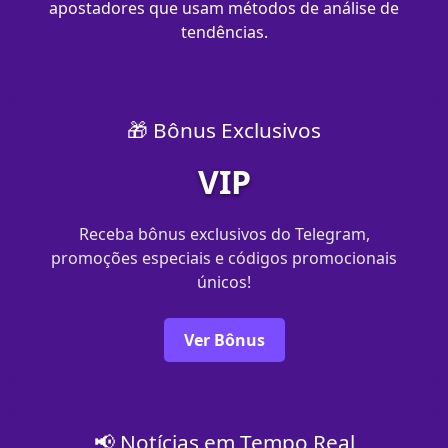
apostadores que usam métodos de análise de
tendências.
🎁 Bônus Exclusivos
VIP
Receba bônus exclusivos do Telegram,
promoções especiais e códigos promocionais
únicos!
Ver Bônus
📢 Notícias em Tempo Real