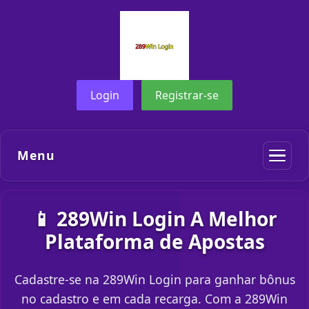
Login
Registrar-se
Menu
📱 289Win Login A Melhor
Plataforma de Apostas
Cadastre-se na 289Win Login para ganhar bônus
no cadastro e em cada recarga. Com a 289Win