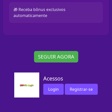
🎁 Receba bônus exclusivos
automaticamente
SEGUIR AGORA
Acessos
Login
Registrar-se