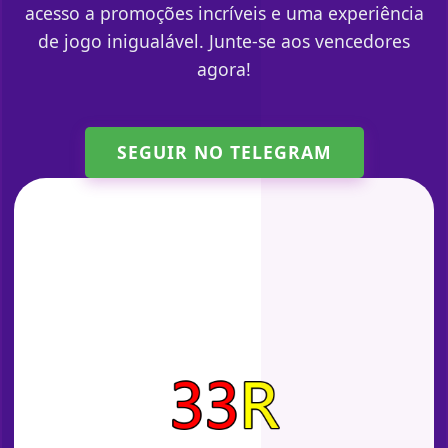
acesso a promoções incríveis e uma experiência
de jogo inigualável. Junte-se aos vencedores
agora!
SEGUIR NO TELEGRAM