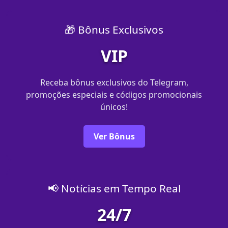
🎁 Bônus Exclusivos
VIP
Receba bônus exclusivos do Telegram,
promoções especiais e códigos promocionais
únicos!
Ver Bônus
📢 Notícias em Tempo Real
24/7