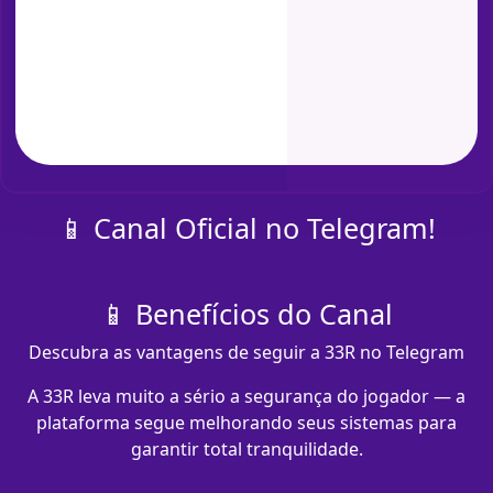
📱 Canal Oficial no Telegram!
📱 Benefícios do Canal
Descubra as vantagens de seguir a 33R no Telegram
A 33R leva muito a sério a segurança do jogador — a
plataforma segue melhorando seus sistemas para
garantir total tranquilidade.