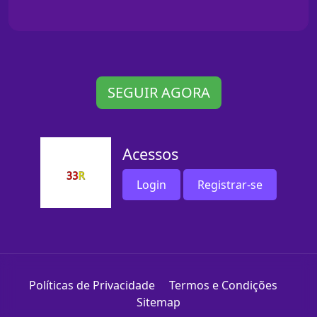
SEGUIR AGORA
Acessos
Login
Registrar-se
Políticas de Privacidade
Termos e Condições
Sitemap