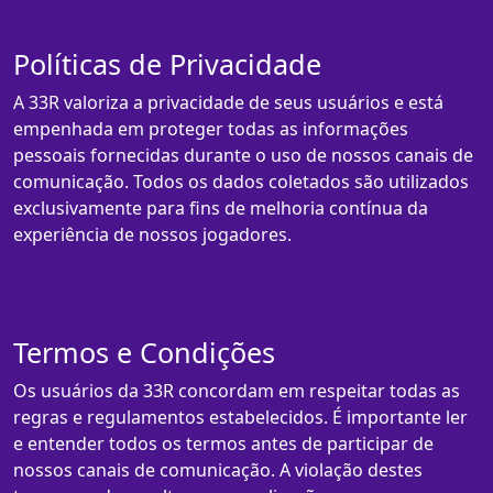
Políticas de Privacidade
A 33R valoriza a privacidade de seus usuários e está
empenhada em proteger todas as informações
pessoais fornecidas durante o uso de nossos canais de
comunicação. Todos os dados coletados são utilizados
exclusivamente para fins de melhoria contínua da
experiência de nossos jogadores.
Termos e Condições
Os usuários da 33R concordam em respeitar todas as
regras e regulamentos estabelecidos. É importante ler
e entender todos os termos antes de participar de
nossos canais de comunicação. A violação destes