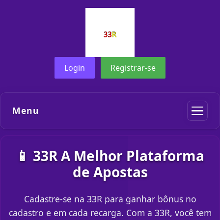
Login
Registrar-se
Menu
📱 33R A Melhor Plataforma
de Apostas
Cadastre-se na 33R para ganhar bônus no
cadastro e em cada recarga. Com a 33R, você tem