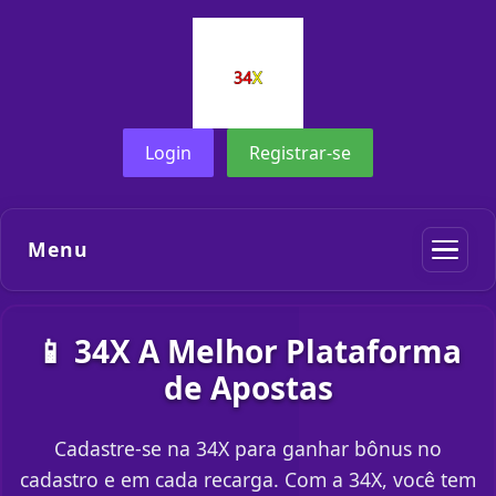
Login
Registrar-se
Menu
📱 34X A Melhor Plataforma
de Apostas
Cadastre-se na 34X para ganhar bônus no
cadastro e em cada recarga. Com a 34X, você tem