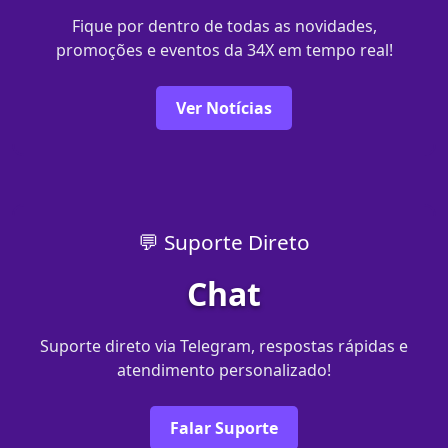
Fique por dentro de todas as novidades,
promoções e eventos da 34X em tempo real!
Ver Notícias
💬 Suporte Direto
Chat
Suporte direto via Telegram, respostas rápidas e
atendimento personalizado!
Falar Suporte