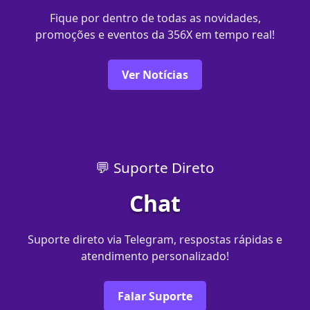
Fique por dentro de todas as novidades,
promoções e eventos da 356X em tempo real!
Ver Notícias
💬 Suporte Direto
Chat
Suporte direto via Telegram, respostas rápidas e
atendimento personalizado!
Falar Suporte