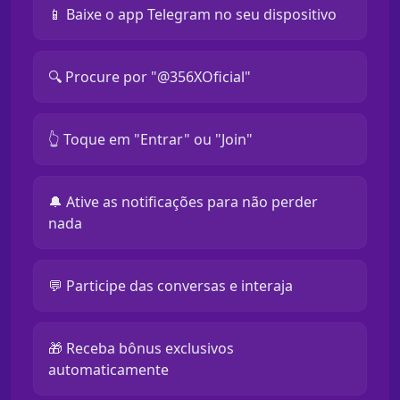
📱 Baixe o app Telegram no seu dispositivo
🔍 Procure por "@356XOficial"
👆 Toque em "Entrar" ou "Join"
🔔 Ative as notificações para não perder
nada
💬 Participe das conversas e interaja
🎁 Receba bônus exclusivos
automaticamente