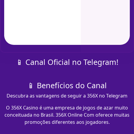
📱 Canal Oficial no Telegram!
📱 Benefícios do Canal
Descubra as vantagens de seguir a 356X no Telegram
O 356X Casino é uma empresa de jogos de azar muito
conceituada no Brasil. 356X Online Com oferece muitas
promoções diferentes aos jogadores.