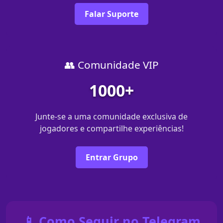
Falar Suporte
👥 Comunidade VIP
1000+
Junte-se a uma comunidade exclusiva de
jogadores e compartilhe experiências!
Entrar Grupo
📱 Como Seguir no Telegram