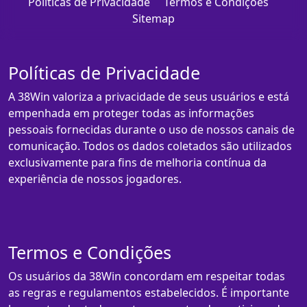
Políticas de Privacidade
Termos e Condições
Sitemap
Políticas de Privacidade
A 38Win valoriza a privacidade de seus usuários e está
empenhada em proteger todas as informações
pessoais fornecidas durante o uso de nossos canais de
comunicação. Todos os dados coletados são utilizados
exclusivamente para fins de melhoria contínua da
experiência de nossos jogadores.
Termos e Condições
Os usuários da 38Win concordam em respeitar todas
as regras e regulamentos estabelecidos. É importante