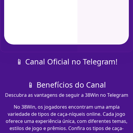
📱 Canal Oficial no Telegram!
📱 Benefícios do Canal
Descubra as vantagens de seguir a 38Win no Telegram
No 38Win, os jogadores encontram uma ampla
variedade de tipos de caça-níqueis online. Cada jogo
oferece uma experiência única, com diferentes temas,
estilos de jogo e prêmios. Confira os tipos de caça-