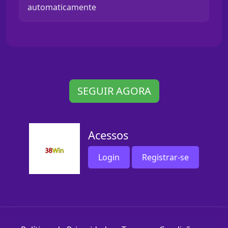
automaticamente
SEGUIR AGORA
Acessos
Login
Registrar-se