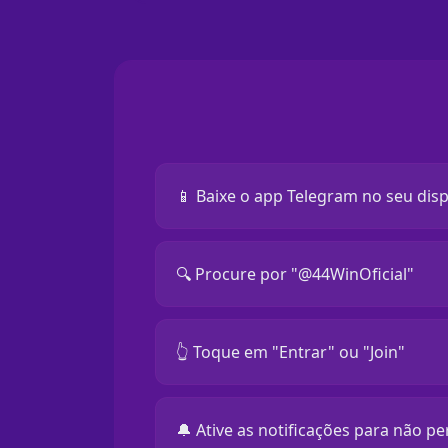
📱 Baixe o app Telegram no seu disp
🔍 Procure por "@44WinOficial"
👆 Toque em "Entrar" ou "Join"
🔔 Ative as notificações para não p