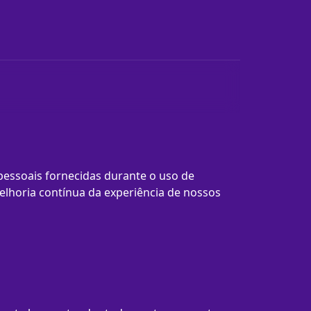
pessoais fornecidas durante o uso de
elhoria contínua da experiência de nossos