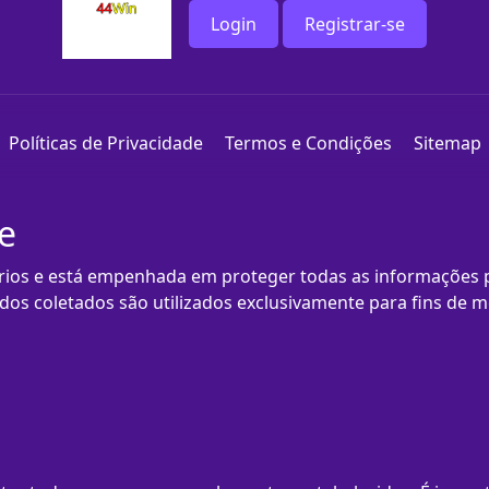
Login
Registrar-se
Políticas de Privacidade
Termos e Condições
Sitemap
de
ários e está empenhada em proteger todas as informações 
os coletados são utilizados exclusivamente para fins de m