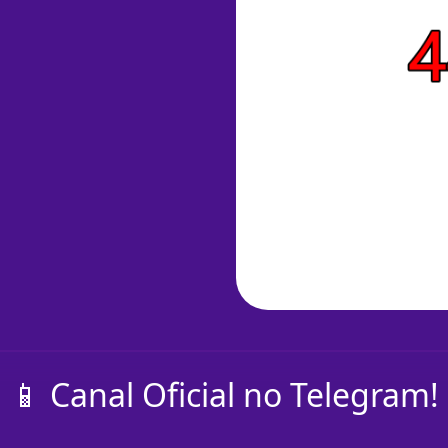
📱 Canal Oficial no Telegram!