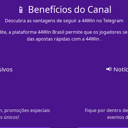
📱 Benefícios do Canal
Descubra as vantagens de seguir a 44Win no Telegram
ite, a plataforma 44Win Brasil permite que os jogadores s
das apostas rápidas com a 44Win .
sivos
📢 Notí
m, promoções especiais
Fique por dentro d
s únicos!
eventos d