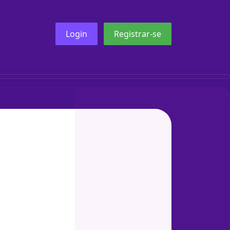
Login
Registrar-se