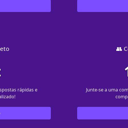
reto
👥 
t
espostas rápidas e
Junte-se a uma com
lizado!
compa
e