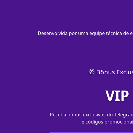
Desenvolvida por uma equipe técnica de el
🎁 Bônus Exclu
VIP
Receba bônus exclusivos do Telegra
e códigos promocionai