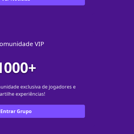
Comunidade VIP
1000+
unidade exclusiva de jogadores e
rtilhe experiências!
Entrar Grupo