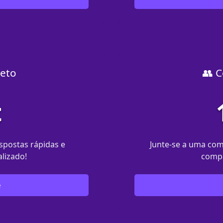
reto
👥 
t
espostas rápidas e
Junte-se a uma com
lizado!
compa
e