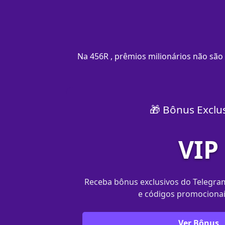
Na 456R , prêmios milionários não são 
🎁 Bônus Exclu
VIP
Receba bônus exclusivos do Telegra
e códigos promocionai
Ver Bônus