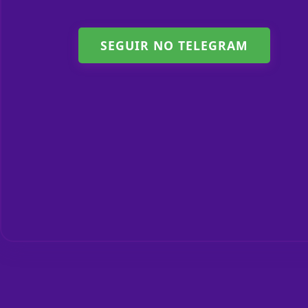
SEGUIR NO TELEGRAM