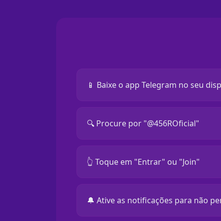
📱 Baixe o app Telegram no seu disp
🔍 Procure por "@456ROficial"
👆 Toque em "Entrar" ou "Join"
🔔 Ative as notificações para não p