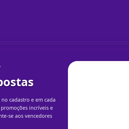
r
postas
 no cadastro e em cada
 promoções incríveis e
unte-se aos vencedores