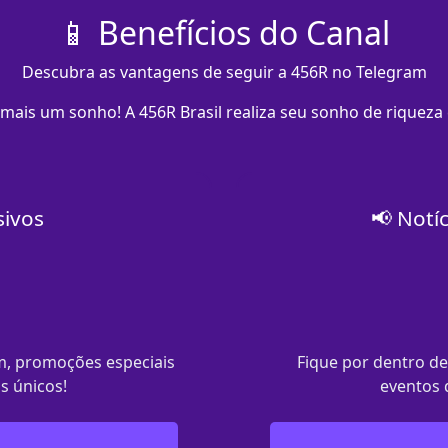
📱 Benefícios do Canal
Descubra as vantagens de seguir a 456R no Telegram
mais um sonho! A 456R Brasil realiza seu sonho de riqueza
sivos
📢 Notí
m, promoções especiais
Fique por dentro d
s únicos!
eventos 