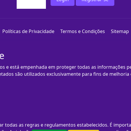
Políticas de Privacidade
Termos e Condições
Sitemap
de
rios e está empenhada em proteger todas as informações p
tados são utilizados exclusivamente para fins de melhoria
 todas as regras e regulamentos estabelecidos. É importa