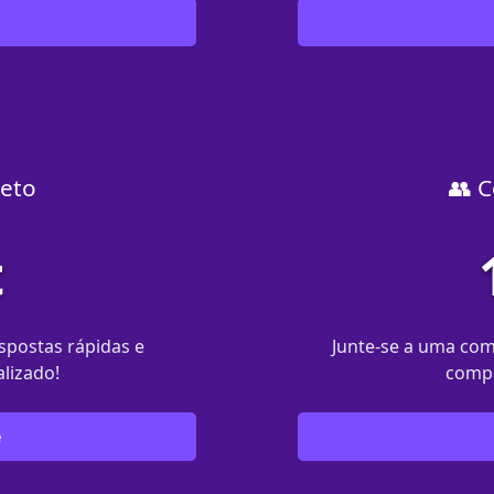
reto
👥 
t
espostas rápidas e
Junte-se a uma com
lizado!
compa
e