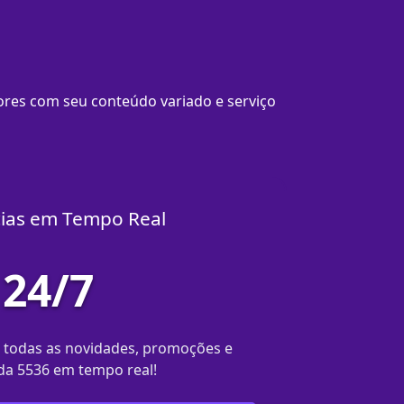
ores com seu conteúdo variado e serviço
cias em Tempo Real
24/7
e todas as novidades, promoções e
da 5536 em tempo real!