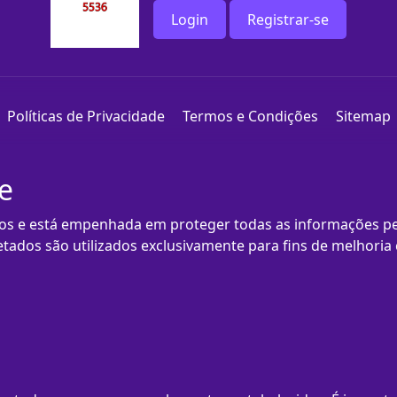
Login
Registrar-se
Políticas de Privacidade
Termos e Condições
Sitemap
de
rios e está empenhada em proteger todas as informações p
tados são utilizados exclusivamente para fins de melhoria