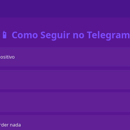
📱 Como Seguir no Telegram
ositivo
erder nada