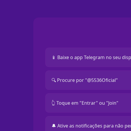
📱 Baixe o app Telegram no seu disp
🔍 Procure por "@5536Oficial"
👆 Toque em "Entrar" ou "Join"
🔔 Ative as notificações para não p