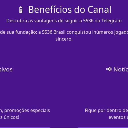
📱 Benefícios do Canal
Descubra as vantagens de seguir a 5536 no Telegram
sde sua fundação; a 5536 Brasil conquistou inúmeros jogad
sincero.
sivos
📢 Notí
m, promoções especiais
Fique por dentro d
s únicos!
eventos 