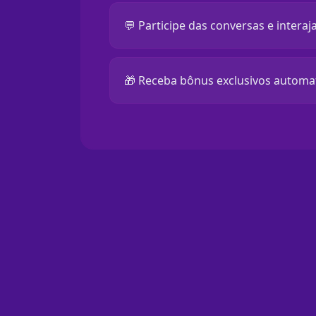
💬 Participe das conversas e interaj
🎁 Receba bônus exclusivos autom