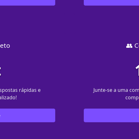
reto
👥 
t
espostas rápidas e
Junte-se a uma com
lizado!
compa
e