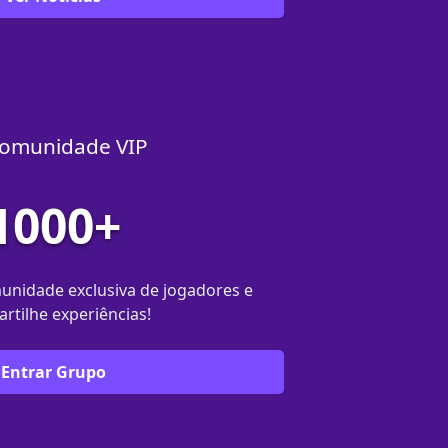
Comunidade VIP
1000+
unidade exclusiva de jogadores e
rtilhe experiências!
Entrar Grupo