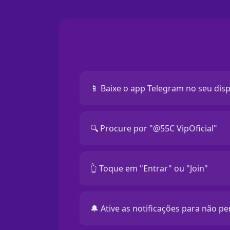
📱 Baixe o app Telegram no seu disp
🔍 Procure por "@55C VipOficial"
👆 Toque em "Entrar" ou "Join"
🔔 Ative as notificações para não p