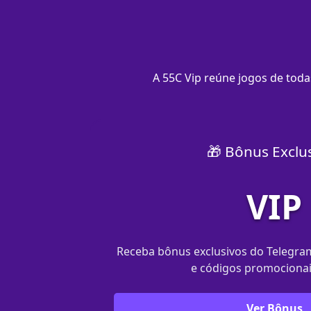
A 55C Vip reúne jogos de tod
🎁 Bônus Exclu
VIP
Receba bônus exclusivos do Telegra
e códigos promocionai
Ver Bônus