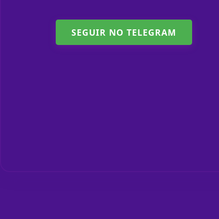
SEGUIR NO TELEGRAM