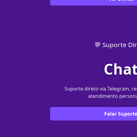
💬 Suporte Di
Cha
Suporte direto via Telegram, r
atendimento persona
Falar Suport