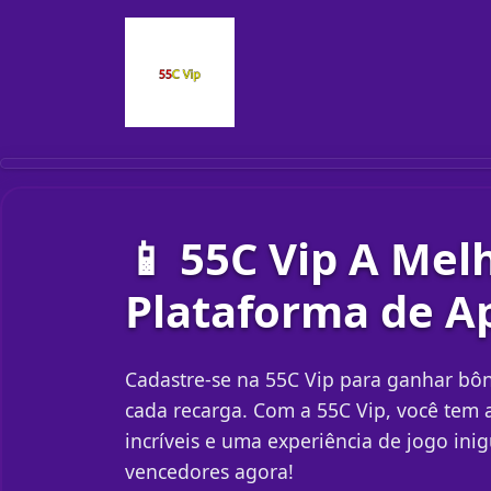
📱 55C Vip A Mel
Plataforma de A
Cadastre-se na 55C Vip para ganhar bô
cada recarga. Com a 55C Vip, você tem
incríveis e uma experiência de jogo inig
vencedores agora!