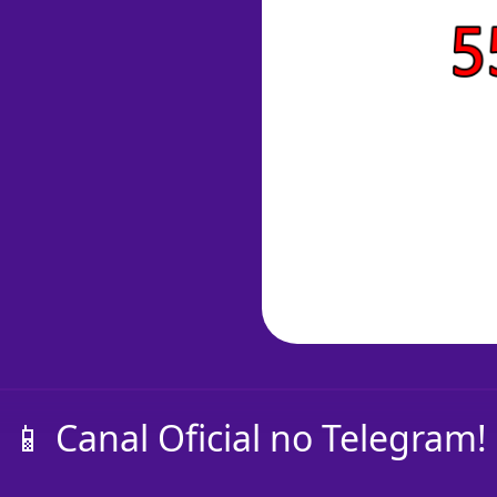
📱 Canal Oficial no Telegram!