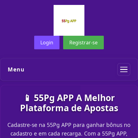
Login
Registrar-se
Menu
📱 55Pg APP A Melhor
Plataforma de Apostas
Cadastre-se na 55Pg APP para ganhar bônus no
cadastro e em cada recarga. Com a 55Pg APP,