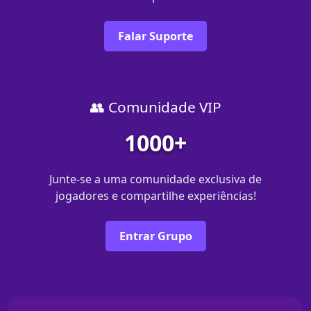
Falar Suporte
👥 Comunidade VIP
1000+
Junte-se a uma comunidade exclusiva de
jogadores e compartilhe experiências!
Entrar Grupo