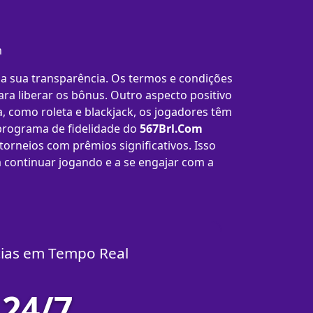
m
a sua transparência. Os termos e condições
ra liberar os bônus. Outro aspecto positivo
, como roleta e blackjack, os jogadores têm
 programa de fidelidade do
567Brl.Com
rneios com prêmios significativos. Isso
 continuar jogando e a se engajar com a
cias em Tempo Real
24/7