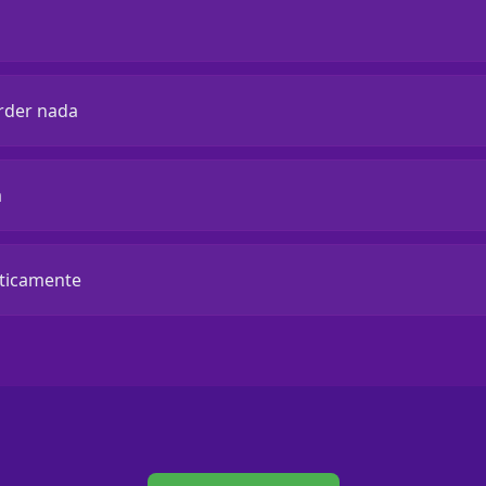
erder nada
a
aticamente