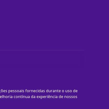
ções pessoais fornecidas durante o uso de
elhoria contínua da experiência de nossos