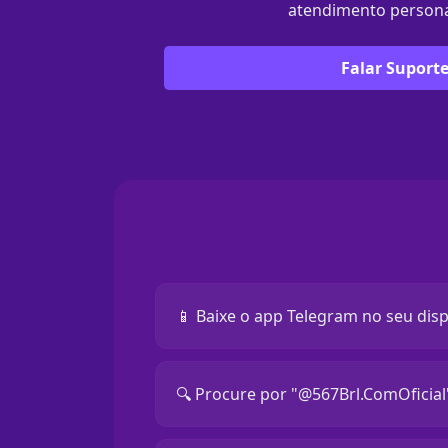
atendimento persona
Falar Suport
📱 Baixe o app Telegram no seu disp
🔍 Procure por "@567Brl.ComOficial