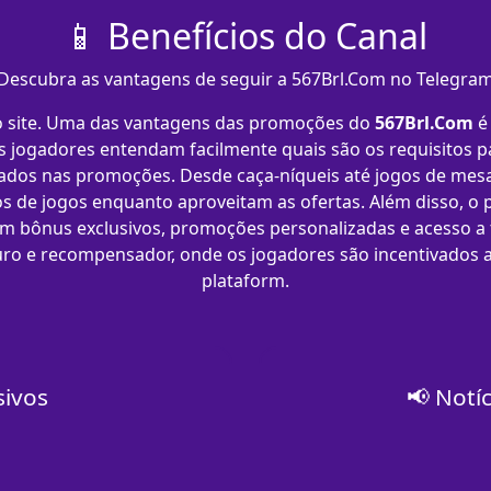
📱 Benefícios do Canal
Descubra as vantagens de seguir a 567Brl.Com no Telegra
ao site. Uma das vantagens das promoções do
567Brl.Com
é 
 jogadores entendam facilmente quais são os requisitos pa
zados nas promoções. Desde caça-níqueis até jogos de mesa
pos de jogos enquanto aproveitam as ofertas. Além disso, o
 bônus exclusivos, promoções personalizadas e acesso a to
ro e recompensador, onde os jogadores são incentivados a
plataform.
sivos
📢 Notí