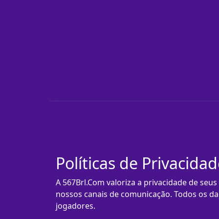
Políticas de Privacida
A 567Brl.Com valoriza a privacidade de seu
nossos canais de comunicação. Todos os dad
jogadores.