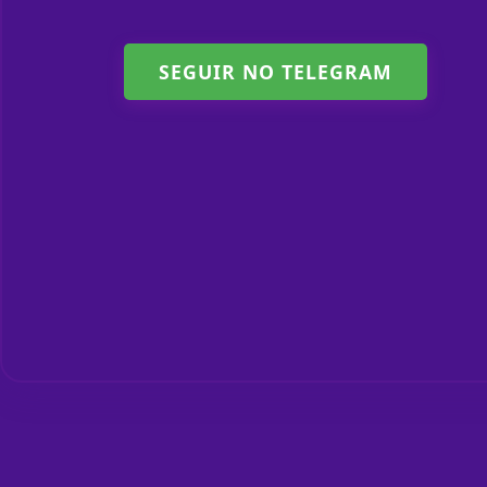
SEGUIR NO TELEGRAM