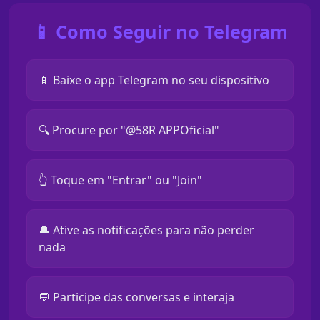
📱 Como Seguir no Telegram
📱 Baixe o app Telegram no seu dispositivo
🔍 Procure por "@58R APPOficial"
👆 Toque em "Entrar" ou "Join"
🔔 Ative as notificações para não perder
nada
💬 Participe das conversas e interaja