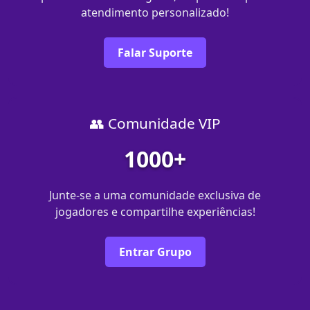
atendimento personalizado!
Falar Suporte
👥 Comunidade VIP
1000+
Junte-se a uma comunidade exclusiva de
jogadores e compartilhe experiências!
Entrar Grupo