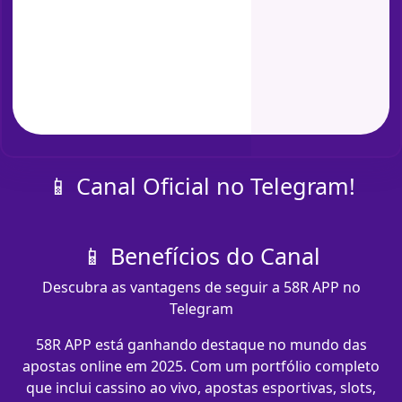
📱 Canal Oficial no Telegram!
📱 Benefícios do Canal
Descubra as vantagens de seguir a 58R APP no
Telegram
58R APP está ganhando destaque no mundo das
apostas online em 2025. Com um portfólio completo
que inclui cassino ao vivo, apostas esportivas, slots,