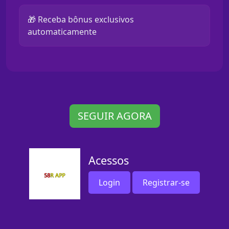
🎁 Receba bônus exclusivos
automaticamente
SEGUIR AGORA
Acessos
Login
Registrar-se