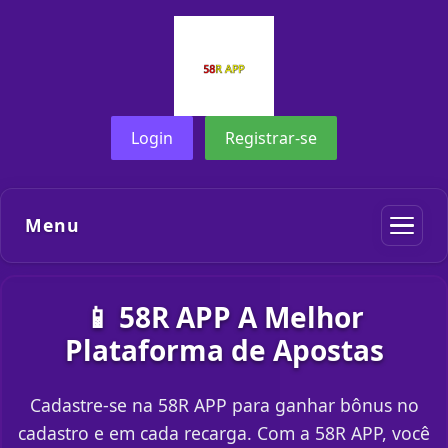
Login
Registrar-se
Menu
📱 58R APP A Melhor
Plataforma de Apostas
Cadastre-se na 58R APP para ganhar bônus no
cadastro e em cada recarga. Com a 58R APP, você