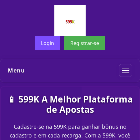
Login
Registrar-se
Menu
📱 599K A Melhor Plataforma
de Apostas
Cadastre-se na 599K para ganhar bônus no
cadastro e em cada recarga. Com a 599K, você