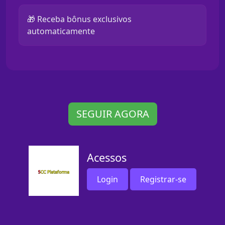
🎁 Receba bônus exclusivos
automaticamente
SEGUIR AGORA
Acessos
Login
Registrar-se