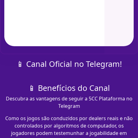
📱 Canal Oficial no Telegram!
📱 Benefícios do Canal
Descubra as vantagens de seguir a 5CC Plataforma no
Telegram
Como os jogos são conduzidos por dealers reais e não
controlados por algoritmos de computador, os
jogadores podem testemunhar a jogabilidade em