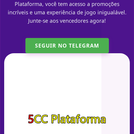
Plataforma, você tem acesso a promoções
incríveis e uma experiência de jogo inigualável.
Junte-se aos vencedores agora!
SEGUIR NO TELEGRAM