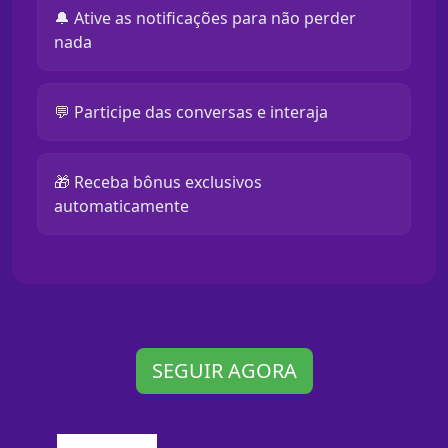
🔔 Ative as notificações para não perder
nada
💬 Participe das conversas e interaja
🎁 Receba bônus exclusivos
automaticamente
SEGUIR AGORA