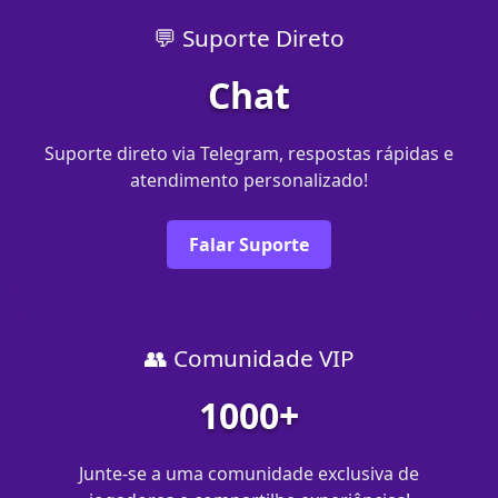
💬 Suporte Direto
Chat
Suporte direto via Telegram, respostas rápidas e
atendimento personalizado!
Falar Suporte
👥 Comunidade VIP
1000+
Junte-se a uma comunidade exclusiva de