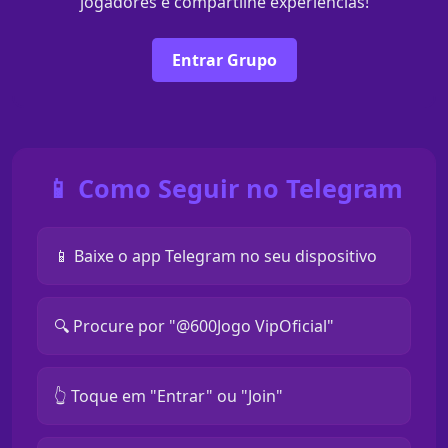
jogadores e compartilhe experiências!
Entrar Grupo
📱 Como Seguir no Telegram
📱 Baixe o app Telegram no seu dispositivo
🔍 Procure por "@600Jogo VipOficial"
👆 Toque em "Entrar" ou "Join"