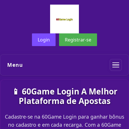
Login
Registrar-se
Menu
📱 60Game Login A Melhor
Plataforma de Apostas
Cadastre-se na 60Game Login para ganhar bônus
no cadastro e em cada recarga. Com a 60Game