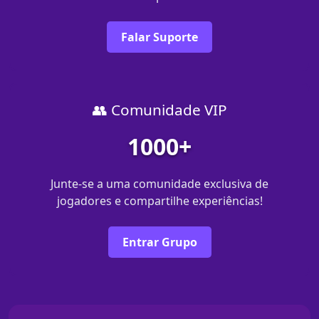
Falar Suporte
👥 Comunidade VIP
1000+
Junte-se a uma comunidade exclusiva de
jogadores e compartilhe experiências!
Entrar Grupo