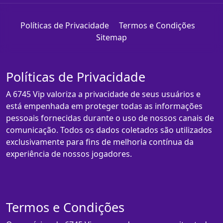
Políticas de Privacidade
Termos e Condições
Sitemap
Políticas de Privacidade
A 6745 Vip valoriza a privacidade de seus usuários e
está empenhada em proteger todas as informações
pessoais fornecidas durante o uso de nossos canais de
comunicação. Todos os dados coletados são utilizados
exclusivamente para fins de melhoria contínua da
experiência de nossos jogadores.
Termos e Condições