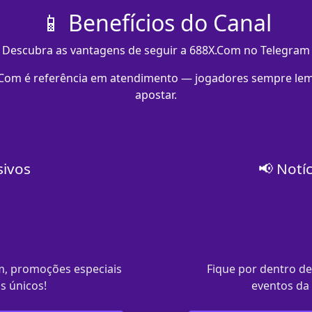
📱 Benefícios do Canal
Descubra as vantagens de seguir a 688X.Com no Telegram
8X.Com é referência em atendimento — jogadores sempre l
apostar.
sivos
📢 Notí
m, promoções especiais
Fique por dentro d
s únicos!
eventos da