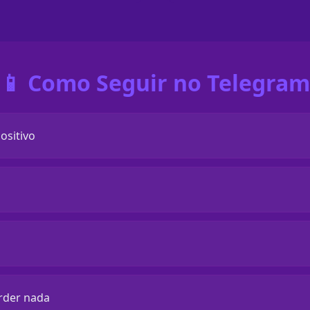
📱 Como Seguir no Telegram
ositivo
erder nada