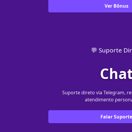
Ver Bônus
💬 Suporte Di
Cha
Suporte direto via Telegram, r
atendimento persona
Falar Suport