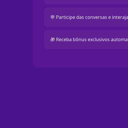
💬 Participe das conversas e interaj
🎁 Receba bônus exclusivos autom