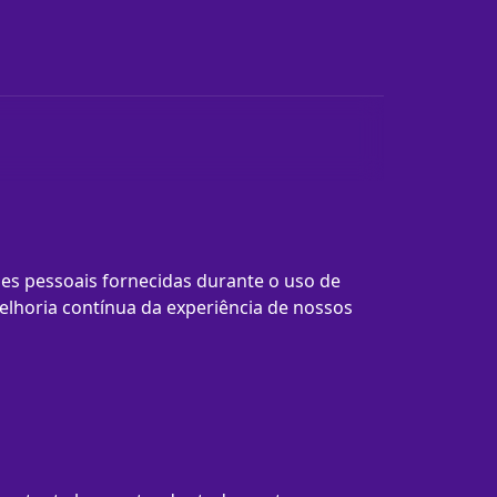
es pessoais fornecidas durante o uso de
elhoria contínua da experiência de nossos