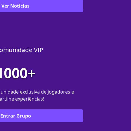
Ver Notícias
Comunidade VIP
1000+
unidade exclusiva de jogadores e
rtilhe experiências!
Entrar Grupo