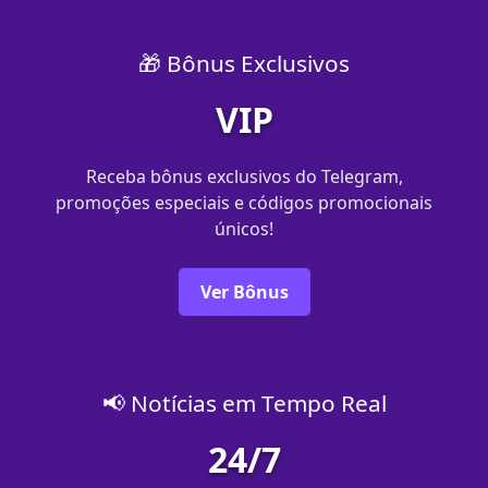
🎁 Bônus Exclusivos
VIP
Receba bônus exclusivos do Telegram,
promoções especiais e códigos promocionais
únicos!
Ver Bônus
📢 Notícias em Tempo Real
24/7