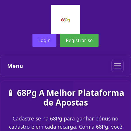
Login
Registrar-se
Menu
📱 68Pg A Melhor Plataforma
de Apostas
Cadastre-se na 68Pg para ganhar bônus no
cadastro e em cada recarga. Com a 68Pg, você