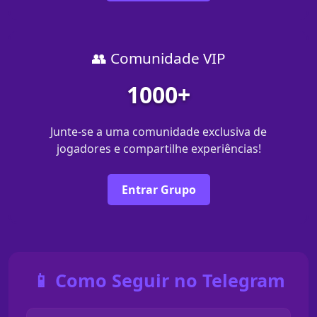
👥 Comunidade VIP
1000+
Junte-se a uma comunidade exclusiva de
jogadores e compartilhe experiências!
Entrar Grupo
📱 Como Seguir no Telegram