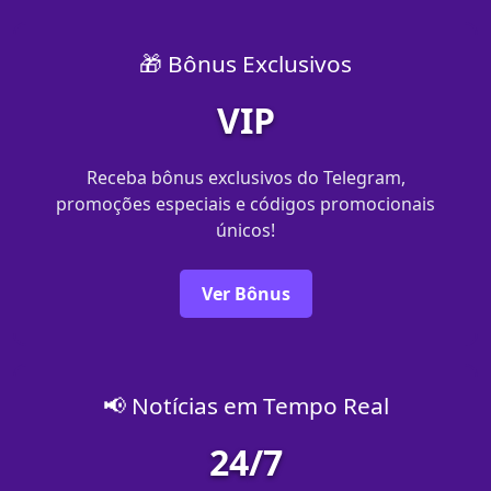
🎁 Bônus Exclusivos
VIP
Receba bônus exclusivos do Telegram,
promoções especiais e códigos promocionais
únicos!
Ver Bônus
📢 Notícias em Tempo Real
24/7