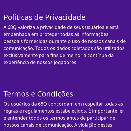
Políticas de Privacidade
A 68Q valoriza a privacidade de seus usuários e está
empenhada em proteger todas as informações
pessoais fornecidas durante o uso de nossos canais de
comunicação. Todos os dados coletados são utilizados
exclusivamente para fins de melhoria contínua da
experiência de nossos jogadores.
Termos e Condições
Os usuários da 68Q concordam em respeitar todas as
regras e regulamentos estabelecidos. É importante ler
e entender todos os termos antes de participar de
nossos canais de comunicação. A violação destes