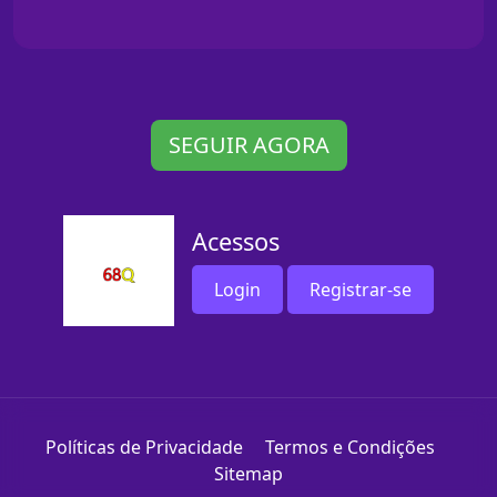
SEGUIR AGORA
Acessos
Login
Registrar-se
Políticas de Privacidade
Termos e Condições
Sitemap