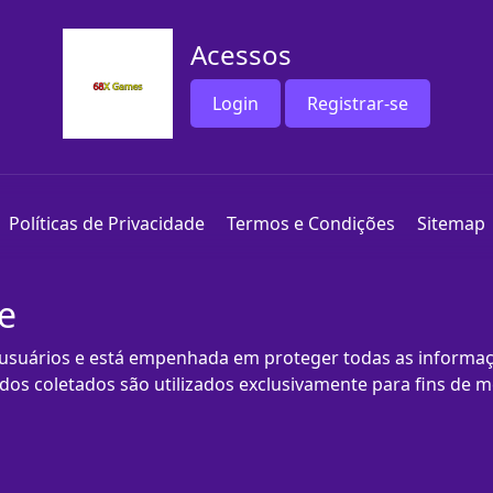
Acessos
Login
Registrar-se
Políticas de Privacidade
Termos e Condições
Sitemap
de
s usuários e está empenhada em proteger todas as informaç
os coletados são utilizados exclusivamente para fins de m