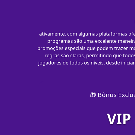
ativamente, com algumas plataformas ofe
programas são uma excelente maneira d
promoções especiais que podem trazer ma
regras são claras, permitindo que todo
jogadores de todos os níveis, desde inicia
🎁 Bônus Exclu
VIP