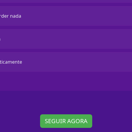
erder nada
a
aticamente
SEGUIR AGORA