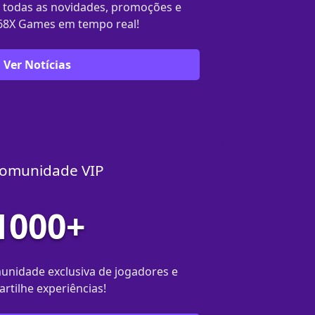
e todas as novidades, promoções e
68X Games em tempo real!
Ver Notícias
Comunidade VIP
1000+
unidade exclusiva de jogadores e
rtilhe experiências!