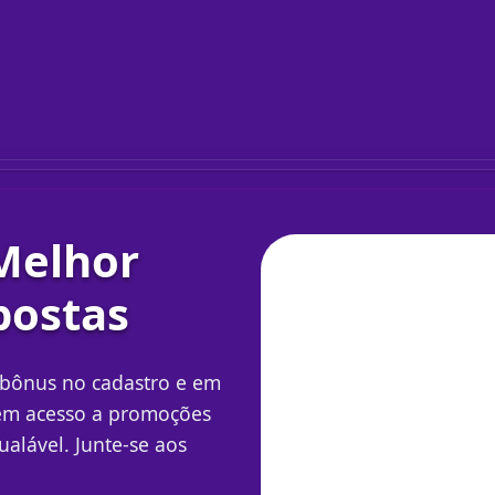
Melhor
postas
 bônus no cadastro e em
tem acesso a promoções
ualável. Junte-se aos