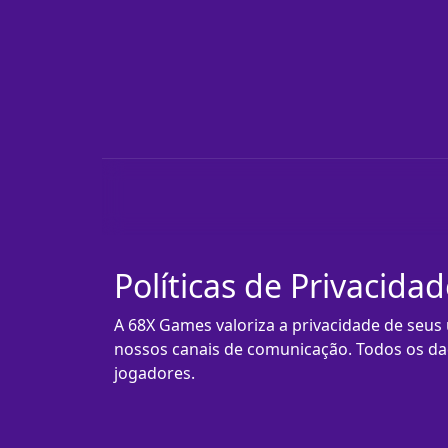
Políticas de Privacida
A 68X Games valoriza a privacidade de seu
nossos canais de comunicação. Todos os dad
jogadores.