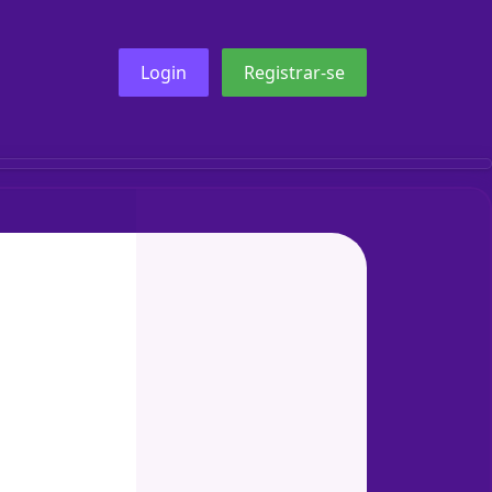
Login
Registrar-se