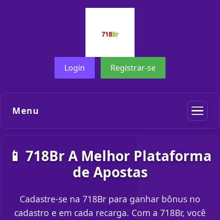
Login
Registrar-se
Menu
📱 718Br A Melhor Plataforma
de Apostas
Cadastre-se na 718Br para ganhar bônus no
cadastro e em cada recarga. Com a 718Br, você