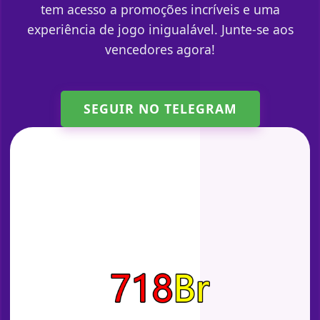
tem acesso a promoções incríveis e uma
experiência de jogo inigualável. Junte-se aos
vencedores agora!
SEGUIR NO TELEGRAM