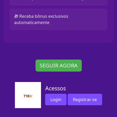
🎁 Receba bônus exclusivos
automaticamente
SEGUIR AGORA
Acessos
Login
Registrar-se