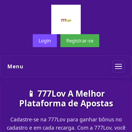
Login
Registrar-se
Menu
📱 777Lov A Melhor
Plataforma de Apostas
Cadastre-se na 777Lov para ganhar bônus no
cadastro e em cada recarga. Com a 777Lov, você