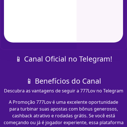
📱 Canal Oficial no Telegram!
📱 Benefícios do Canal
Descubra as vantagens de seguir a 777Lov no Telegram
A Promoção 777Lov é uma excelente oportunidade
para turbinar suas apostas com bônus generosos,
cashback atrativo e rodadas grátis. Se você está
começando ou já é jogador experiente, essa plataforma