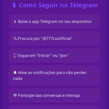
📱 Como Seguir no Telegram
📱 Baixe o app Telegram no seu dispositivo
🔍 Procure por "@777LovOficial"
👆 Toque em "Entrar" ou "Join"
🔔 Ative as notificações para não perder
nada
💬 Participe das conversas e interaja