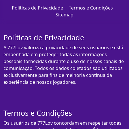
Políticas de Privacidade
Termos e Condições
Sitemap
Políticas de Privacidade
A 777Lov valoriza a privacidade de seus usuários e está
empenhada em proteger todas as informações
pessoais fornecidas durante o uso de nossos canais de
comunicação. Todos os dados coletados são utilizados
exclusivamente para fins de melhoria contínua da
experiência de nossos jogadores.
Termos e Condições
Os usuários da 777Lov concordam em respeitar todas