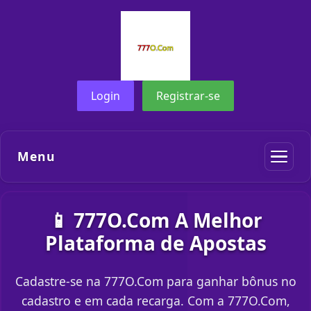
Login
Registrar-se
Menu
📱 777O.Com A Melhor
Plataforma de Apostas
Cadastre-se na 777O.Com para ganhar bônus no
cadastro e em cada recarga. Com a 777O.Com,