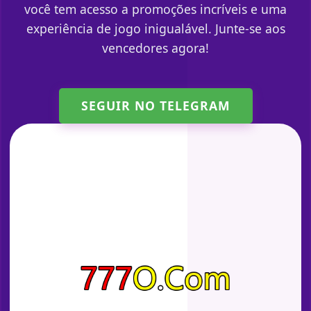
você tem acesso a promoções incríveis e uma
experiência de jogo inigualável. Junte-se aos
vencedores agora!
SEGUIR NO TELEGRAM