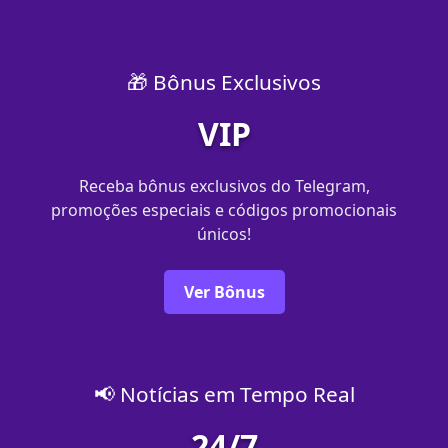
🎁 Bônus Exclusivos
VIP
Receba bônus exclusivos do Telegram,
promoções especiais e códigos promocionais
únicos!
Ver Bônus
📢 Notícias em Tempo Real
24/7