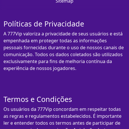
Sitemap
Políticas de Privacidade
A 777Vip valoriza a privacidade de seus usuários e está
empenhada em proteger todas as informações
pessoais fornecidas durante o uso de nossos canais de
comunicação. Todos os dados coletados são utilizados
exclusivamente para fins de melhoria contínua da
experiência de nossos jogadores.
Termos e Condições
Os usuários da 777Vip concordam em respeitar todas
as regras e regulamentos estabelecidos. É importante
ler e entender todos os termos antes de participar de