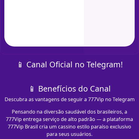
📱 Canal Oficial no Telegram!
📱 Benefícios do Canal
Descubra as vantagens de seguir a 777Vip no Telegram
Pensando na diversão saudável dos brasileiros, a
777Vip entrega serviço de alto padrão — a plataforma
777Vip Brasil cria um cassino estilo paraíso exclusivo
para seus usuários.