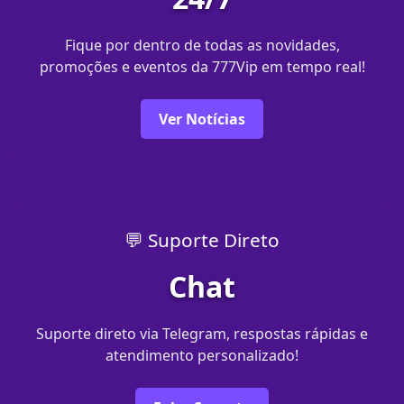
Fique por dentro de todas as novidades,
promoções e eventos da 777Vip em tempo real!
Ver Notícias
💬 Suporte Direto
Chat
Suporte direto via Telegram, respostas rápidas e
atendimento personalizado!