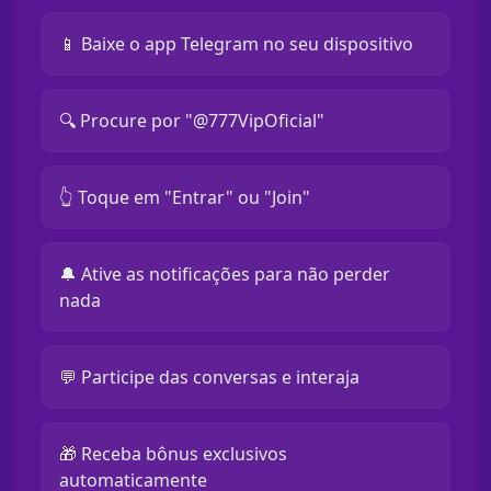
📱 Baixe o app Telegram no seu dispositivo
🔍 Procure por "@777VipOficial"
👆 Toque em "Entrar" ou "Join"
🔔 Ative as notificações para não perder
nada
💬 Participe das conversas e interaja
🎁 Receba bônus exclusivos
automaticamente