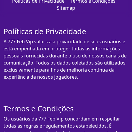
Políticas de Privacidade
Termos e Condições
Sitemap
Políticas de Privacidade
A 777 Feb Vip valoriza a privacidade de seus usuários e
está empenhada em proteger todas as informações
pessoais fornecidas durante o uso de nossos canais de
comunicação. Todos os dados coletados são utilizados
exclusivamente para fins de melhoria contínua da
experiência de nossos jogadores.
Termos e Condições
Os usuários da 777 Feb Vip concordam em respeitar
todas as regras e regulamentos estabelecidos. É