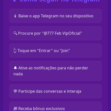
📱 Baixe o app Telegram no seu dispositivo
🔍 Procure por "@777 Feb VipOficial"
👆 Toque em "Entrar" ou "Join"
🔔 Ative as notificações para não perder
nada
💬 Participe das conversas e interaja
🎁 Receba bônus exclusivos