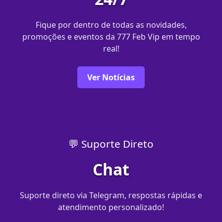
Fique por dentro de todas as novidades,
promoções e eventos da 777 Feb Vip em tempo
real!
Ver Notícias
💬 Suporte Direto
Chat
Suporte direto via Telegram, respostas rápidas e
atendimento personalizado!