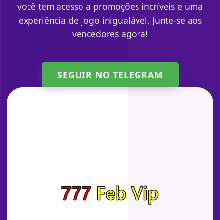
você tem acesso a promoções incríveis e uma
experiência de jogo inigualável. Junte-se aos
vencedores agora!
SEGUIR NO TELEGRAM