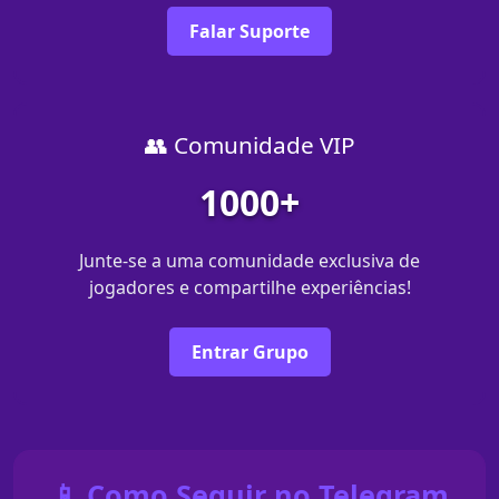
Falar Suporte
👥 Comunidade VIP
1000+
Junte-se a uma comunidade exclusiva de
jogadores e compartilhe experiências!
Entrar Grupo
📱 Como Seguir no Telegram