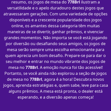
resumo, os jogos de mesa do
778Brl
ilustram a
versatilidade e o apelo duradouro destes jogos que
atravessaram gerações. Com uma variedade de opções
disponíveis e a crescente popularidade dos jogos
online, os amantes dessa categoria têm muitas
maneiras de se divertir, ganhar prêmios, e vivenciar
grandes momentos. Não importa se você está jogando
por diversão ou desafiando seus amigos, os jogos de
mesa serão sempre uma escolha emocionante para
quem aprecia um bom desafio. Prepare-se para dar o
seu melhor e entrar no mundo vibrante dos jogos de
mesa no
778Brl
. A emoção nunca foi tão acessível!
Portanto, se você ainda não explorou a seção de jogos
de mesa no
778Brl
, agora é a hora! Descubra novos
jogos, aprenda estratégias e, quem sabe, leve para casa
alguns prêmios. A mesa está pronta, o dealer está
esperando, e a diversão apenas começa!