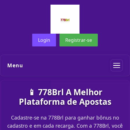
Login
Registrar-se
Menu
📱 778Brl A Melhor
Plataforma de Apostas
Cadastre-se na 778Brl para ganhar bônus no
cadastro e em cada recarga. Com a 778Brl, você