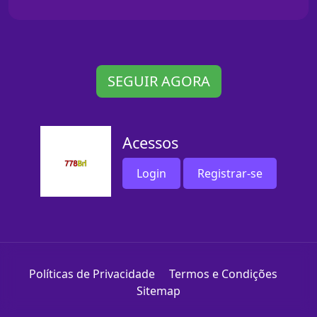
SEGUIR AGORA
Acessos
Login
Registrar-se
Políticas de Privacidade
Termos e Condições
Sitemap