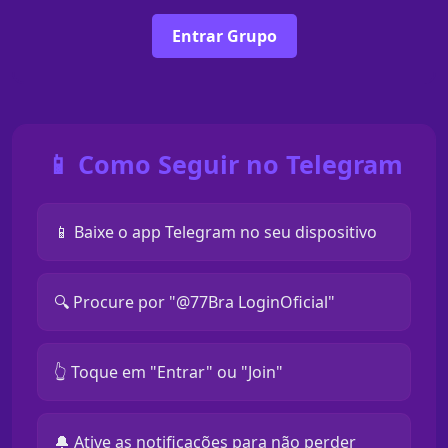
Entrar Grupo
📱 Como Seguir no Telegram
📱 Baixe o app Telegram no seu dispositivo
🔍 Procure por "@77Bra LoginOficial"
👆 Toque em "Entrar" ou "Join"
🔔 Ative as notificações para não perder