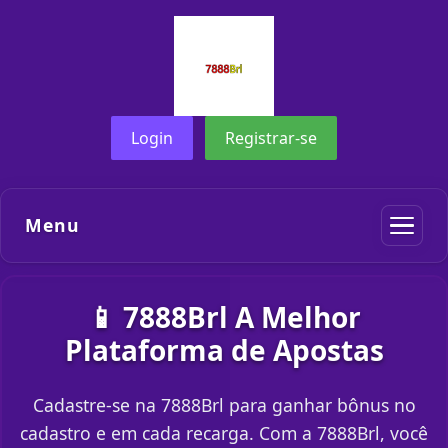
Login
Registrar-se
Menu
📱 7888Brl A Melhor
Plataforma de Apostas
Cadastre-se na 7888Brl para ganhar bônus no
cadastro e em cada recarga. Com a 7888Brl, você