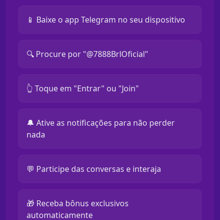
📱 Baixe o app Telegram no seu dispositivo
🔍 Procure por "@7888BrlOficial"
👆 Toque em "Entrar" ou "Join"
🔔 Ative as notificações para não perder
nada
💬 Participe das conversas e interaja
🎁 Receba bônus exclusivos
automaticamente