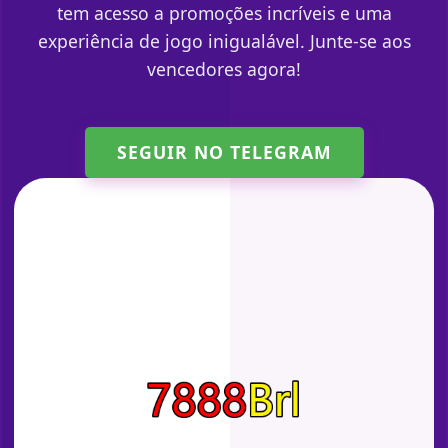
tem acesso a promoções incríveis e uma
experiência de jogo inigualável. Junte-se aos
vencedores agora!
SEGUIR NO TELEGRAM