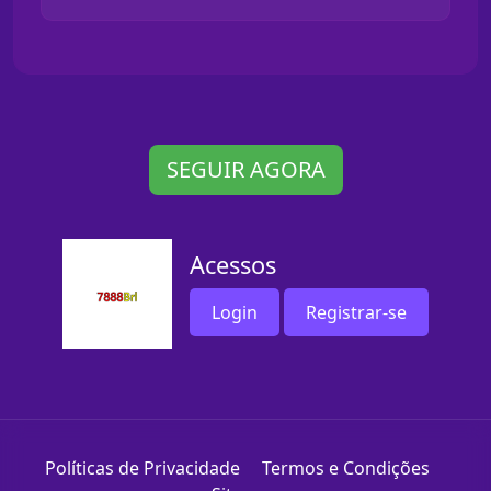
SEGUIR AGORA
Acessos
Login
Registrar-se
Políticas de Privacidade
Termos e Condições