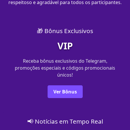
respeitoso e agradável para todos os participantes.
🎁 Bônus Exclusivos
VIP
Receba bônus exclusivos do Telegram,
promoções especiais e códigos promocionais
únicos!
Ver Bônus
📢 Notícias em Tempo Real