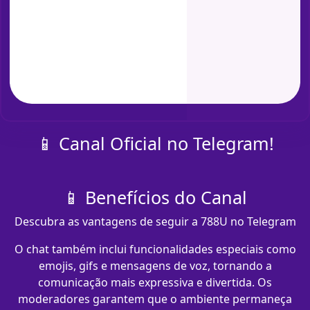
📱 Canal Oficial no Telegram!
📱 Benefícios do Canal
Descubra as vantagens de seguir a 788U no Telegram
O chat também inclui funcionalidades especiais como
emojis, gifs e mensagens de voz, tornando a
comunicação mais expressiva e divertida. Os
moderadores garantem que o ambiente permaneça