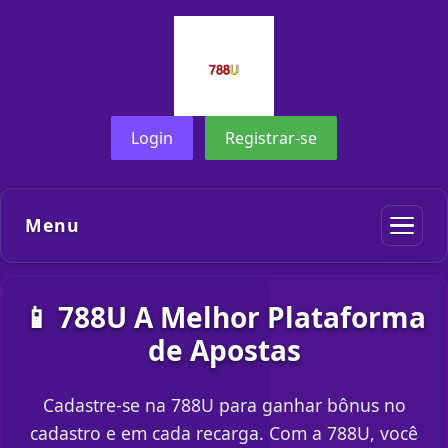
Login
Registrar-se
Menu
📱 788U A Melhor Plataforma
de Apostas
Cadastre-se na 788U para ganhar bônus no
cadastro e em cada recarga. Com a 788U, você