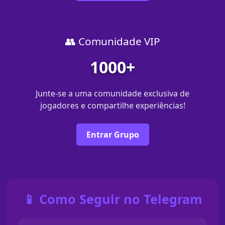
👥 Comunidade VIP
1000+
Junte-se a uma comunidade exclusiva de
jogadores e compartilhe experiências!
Entrar Grupo
📱 Como Seguir no Telegram