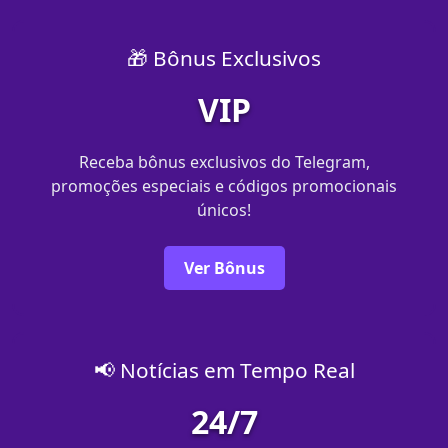
🎁 Bônus Exclusivos
VIP
Receba bônus exclusivos do Telegram,
promoções especiais e códigos promocionais
únicos!
Ver Bônus
📢 Notícias em Tempo Real
24/7