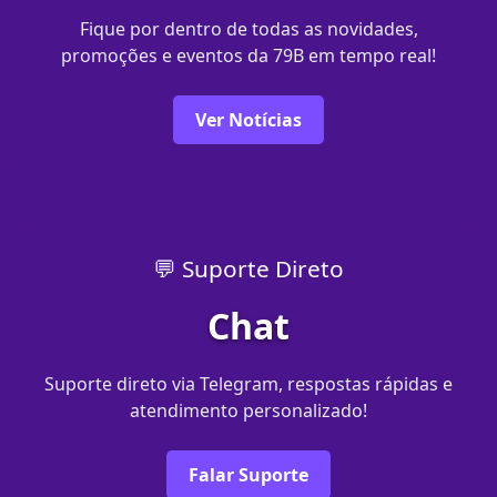
Fique por dentro de todas as novidades,
promoções e eventos da 79B em tempo real!
Ver Notícias
💬 Suporte Direto
Chat
Suporte direto via Telegram, respostas rápidas e
atendimento personalizado!
Falar Suporte