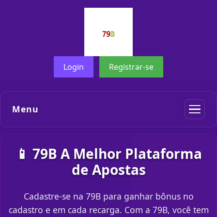
Login
Registrar-se
Menu
📱 79B A Melhor Plataforma
de Apostas
Cadastre-se na 79B para ganhar bônus no
cadastro e em cada recarga. Com a 79B, você tem