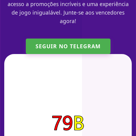
acesso a promoções incríveis e uma experiência
de jogo inigualável. Junte-se aos vencedores
agora!
SEGUIR NO TELEGRAM