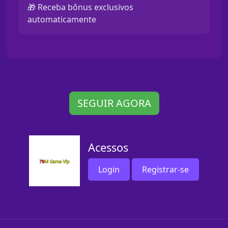
🎁 Receba bônus exclusivos
automaticamente
SEGUIR AGORA
Acessos
Login
Registrar-se