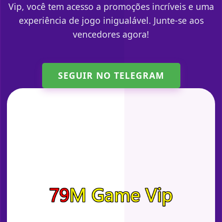
Vip, você tem acesso a promoções incríveis e uma
experiência de jogo inigualável. Junte-se aos
vencedores agora!
SEGUIR NO TELEGRAM