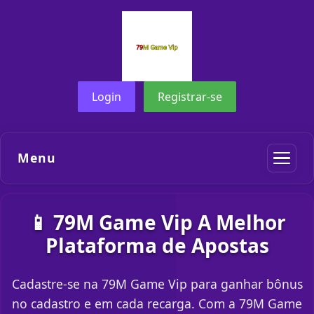
Login
Registrar-se
Menu
📱 79M Game Vip A Melhor
Plataforma de Apostas
Cadastre-se na 79M Game Vip para ganhar bônus
no cadastro e em cada recarga. Com a 79M Game