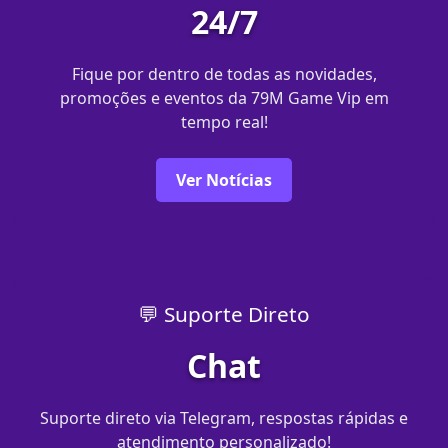
24/7
Fique por dentro de todas as novidades,
promoções e eventos da 79M Game Vip em
tempo real!
Ver Notícias
💬 Suporte Direto
Chat
Suporte direto via Telegram, respostas rápidas e
atendimento personalizado!