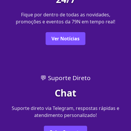
Fique por dentro de todas as novidades,
promoções e eventos da 79N em tempo real!
Ver Notícias
💬 Suporte Direto
Chat
Suporte direto via Telegram, respostas rápidas e
atendimento personalizado!