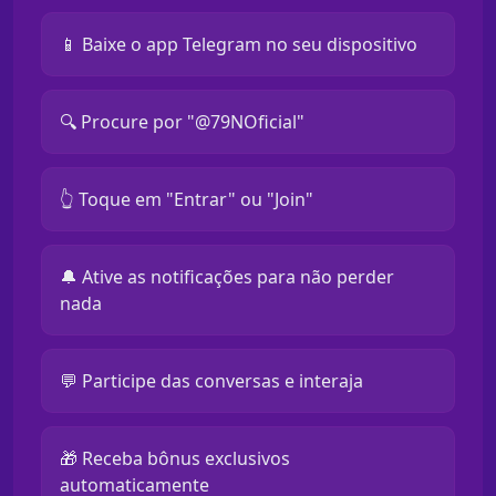
📱 Baixe o app Telegram no seu dispositivo
🔍 Procure por "@79NOficial"
👆 Toque em "Entrar" ou "Join"
🔔 Ative as notificações para não perder
nada
💬 Participe das conversas e interaja
🎁 Receba bônus exclusivos
automaticamente