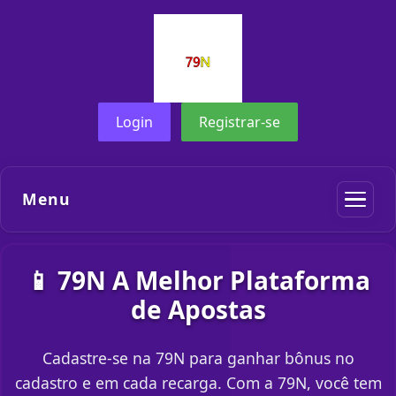
Login
Registrar-se
Menu
📱 79N A Melhor Plataforma
de Apostas
Cadastre-se na 79N para ganhar bônus no
cadastro e em cada recarga. Com a 79N, você tem