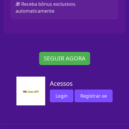
🎁 Receba bônus exclusivos
automaticamente
SEGUIR AGORA
Acessos
Login
Registrar-se