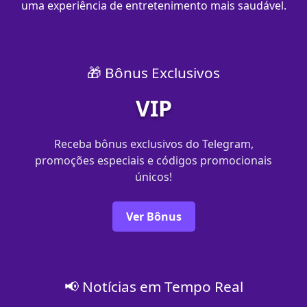
uma experiência de entretenimento mais saudável.
🎁 Bônus Exclusivos
VIP
Receba bônus exclusivos do Telegram,
promoções especiais e códigos promocionais
únicos!
Ver Bônus
📢 Notícias em Tempo Real