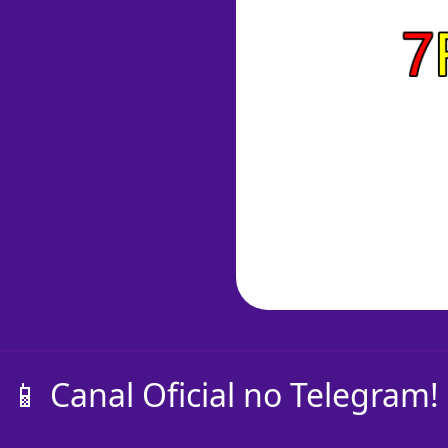
📱 Canal Oficial no Telegram!