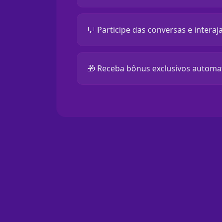
💬 Participe das conversas e interaj
🎁 Receba bônus exclusivos autom