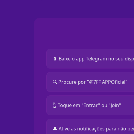
📱 Baixe o app Telegram no seu disp
🔍 Procure por "@7FF APPOficial"
👆 Toque em "Entrar" ou "Join"
🔔 Ative as notificações para não p