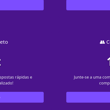
reto
👥 
t
espostas rápidas e
Junte-se a uma com
lizado!
compa
e