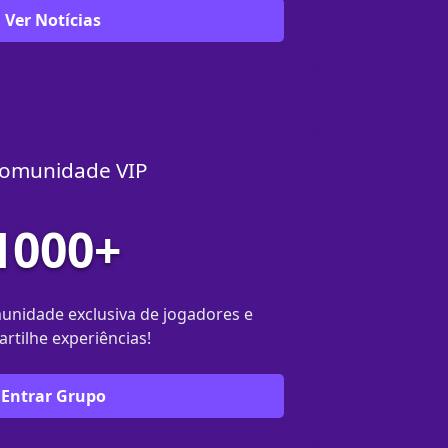
Ver Notícias
Comunidade VIP
1000+
unidade exclusiva de jogadores e
rtilhe experiências!
Entrar Grupo