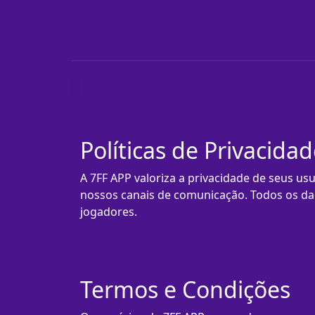
Políticas de Privacida
A 7FF APP valoriza a privacidade de seus u
nossos canais de comunicação. Todos os dad
jogadores.
Termos e Condições