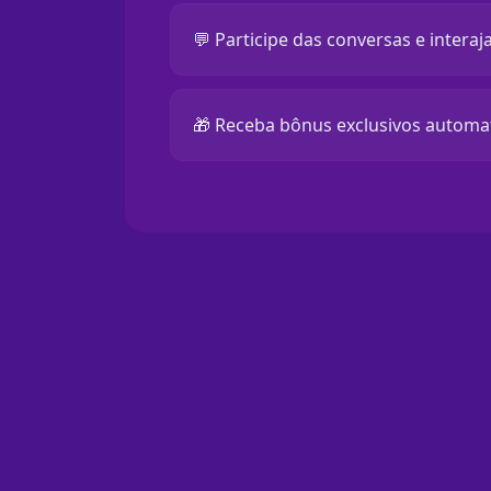
💬 Participe das conversas e interaj
🎁 Receba bônus exclusivos autom