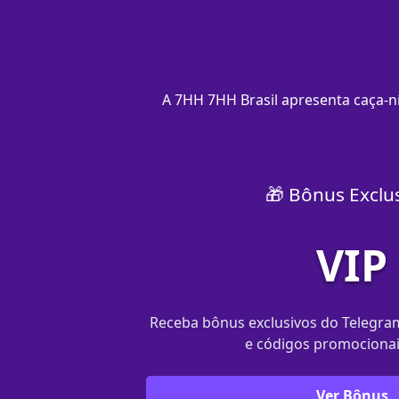
A 7HH 7HH Brasil apresenta caça-ní
🎁 Bônus Exclu
VIP
Receba bônus exclusivos do Telegra
e códigos promocionai
Ver Bônus