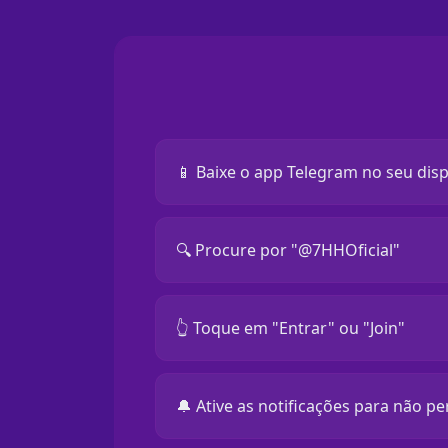
📱 Baixe o app Telegram no seu disp
🔍 Procure por "@7HHOficial"
👆 Toque em "Entrar" ou "Join"
🔔 Ative as notificações para não p