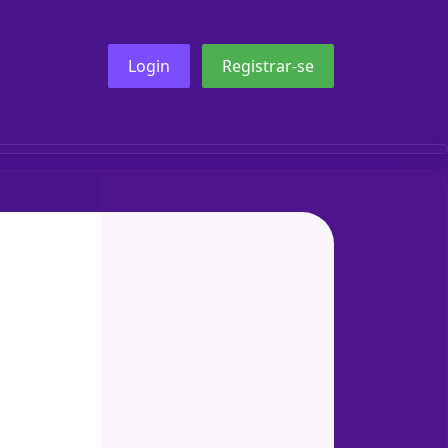
Login
Registrar-se