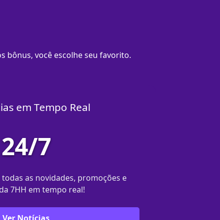
s bônus, você escolhe seu favorito.
cias em Tempo Real
24/7
e todas as novidades, promoções e
da 7HH em tempo real!
Ver Notícias