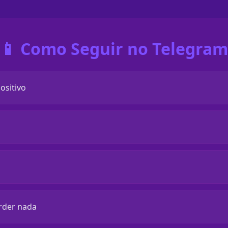
📱 Como Seguir no Telegram
ositivo
erder nada