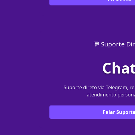
💬 Suporte Di
Cha
Suporte direto via Telegram, r
atendimento persona
Falar Suport