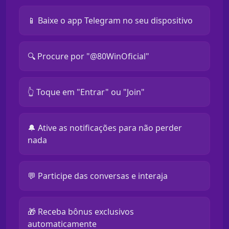
📱 Baixe o app Telegram no seu dispositivo
🔍 Procure por "@80WinOficial"
👆 Toque em "Entrar" ou "Join"
🔔 Ative as notificações para não perder
nada
💬 Participe das conversas e interaja
🎁 Receba bônus exclusivos
automaticamente