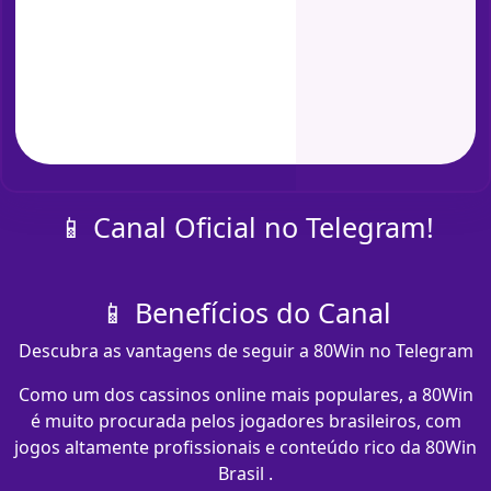
📱 Canal Oficial no Telegram!
📱 Benefícios do Canal
Descubra as vantagens de seguir a 80Win no Telegram
Como um dos cassinos online mais populares, a 80Win
é muito procurada pelos jogadores brasileiros, com
jogos altamente profissionais e conteúdo rico da 80Win
Brasil .