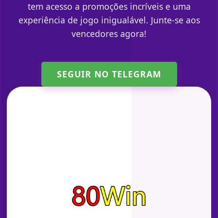
tem acesso a promoções incríveis e uma
experiência de jogo inigualável. Junte-se aos
vencedores agora!
SEGUIR NO TELEGRAM