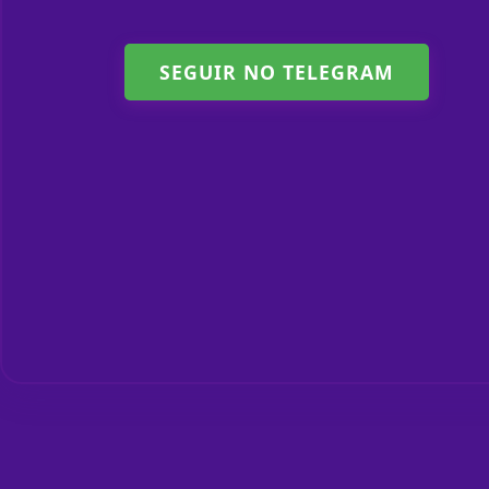
SEGUIR NO TELEGRAM