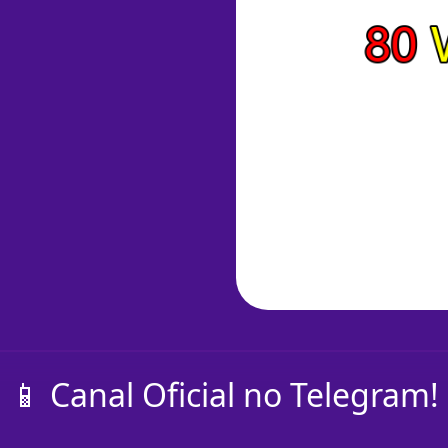
📱 Canal Oficial no Telegram!