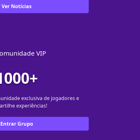
Ver Notícias
Comunidade VIP
1000+
unidade exclusiva de jogadores e
rtilhe experiências!
Entrar Grupo