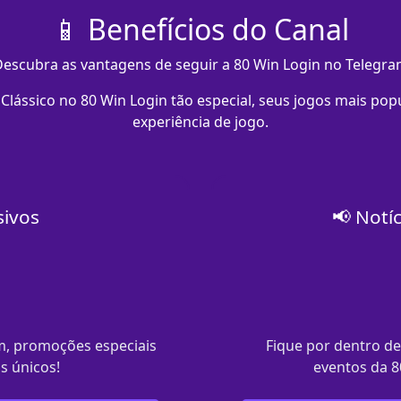
📱 Benefícios do Canal
escubra as vantagens de seguir a 80 Win Login no Telegr
Clássico no 80 Win Login tão especial, seus jogos mais pop
experiência de jogo.
sivos
📢 Notí
m, promoções especiais
Fique por dentro d
s únicos!
eventos da 8