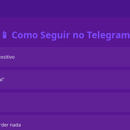
📱 Como Seguir no Telegram
ositivo
al"
erder nada