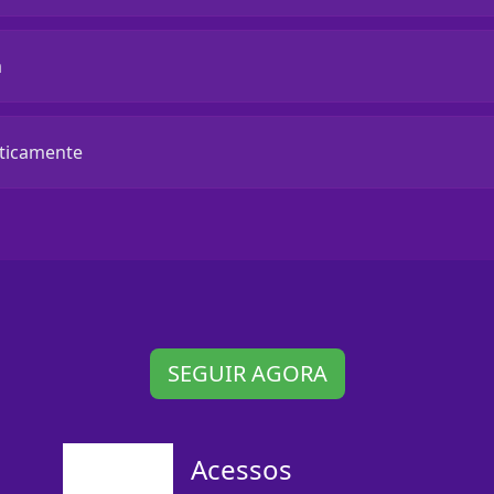
a
aticamente
SEGUIR AGORA
Acessos