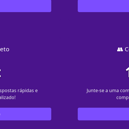
reto
👥 
t
espostas rápidas e
Junte-se a uma com
lizado!
compa
e